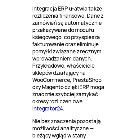
Integracja ERP ułatwia także
rozliczenia finansowe. Dane z
zamówień są automatycznie
przekazywane do modułu
księgowego, co przyspiesza
fakturowanie oraz eliminuje
pomyłki związane z ręcznym
wprowadzaniem danych.
Przykładowo, właściciele
sklepów działający na
WooCommerce, PrestaShop
czy Magento dzięki ERP mogą
znacznie szybciej zamykać
okresy rozliczeniowe
Integrator24
.
Nie bez znaczenia pozostają
możliwości analityczne —
bieżący wgląd w stany