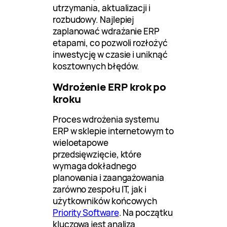
utrzymania, aktualizacji i
rozbudowy. Najlepiej
zaplanować wdrażanie ERP
etapami, co pozwoli rozłożyć
inwestycję w czasie i uniknąć
kosztownych błędów.
Wdrożenie ERP krok po
kroku
Proces wdrożenia systemu
ERP w sklepie internetowym to
wieloetapowe
przedsięwzięcie, które
wymaga dokładnego
planowania i zaangażowania
zarówno zespołu IT, jak i
użytkowników końcowych
Priority Software
. Na początku
kluczowa jest analiza