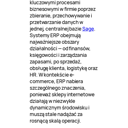
kluczowymi procesami
biznesowymi w firmie poprzez
zbieranie, przechowywanie i
przetwarzanie danych w
jednej, centralnej bazie
Sage
.
Systemy ERP obejmują
najważniejsze obszary
działalności — od finansów,
księgowości i zarządzania
zapasami, po sprzedaż,
obsługę klienta, logistykę oraz
HR. W kontekście e-
commerce, ERP nabiera
szczególnego znaczenia,
ponieważ sklepy internetowe
działają w niezwykle
dynamicznym środowisku i
muszą stale nadążać za
rosnącą skalą operacji.