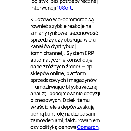
logistyki bez potrzeby ręcznej
interwencji
10Soft
.
Kluczowe w e-commerce są
również szybkie reakcje na
zmiany rynkowe, sezonowość
sprzedaży czy obsługa wielu
kanałów dystrybucji
(omnichannel). System ERP
automatycznie konsoliduje
dane z różnych źródeł — np.
sklepów online, platform
sprzedażowych i magazynów
— umożliwiając błyskawiczną
analizę i podejmowanie decyzji
biznesowych. Dzięki temu
właściciele sklepów zyskują
pełną kontrolę nad zapasami,
zamówieniami, fakturowaniem
czy polityką cenową
Comarch
.