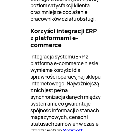
poziom satysfakcji klienta
oraz mniejsze obciążenie
pracowników działu obsługi.
Korzyści integracji ERP
z platformami e-
commerce
Integracja systemu ERP z
platformą e-commerce niesie
wymierne korzyści dla
sprawności operacyjnej sklepu
internetowego. Najważniejszą
z nich jest pełna
synchronizacja danych między
systemami, co gwarantuje
spójność informacji o stanach
magazynowych, cenach i
statusach zamówień w czasie
rzeczywistym
Safirsoft
.