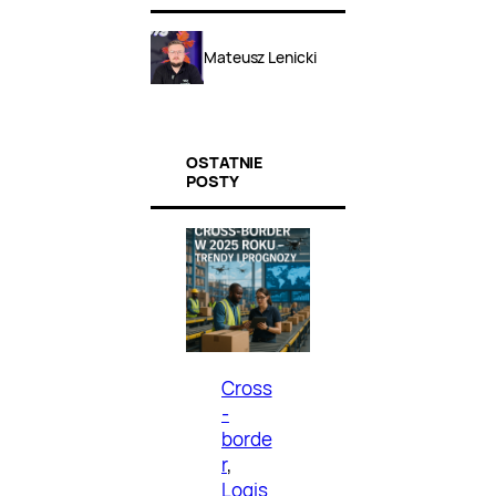
Mateusz Lenicki
OSTATNIE
POSTY
Cross
-
borde
r
, 
Logis