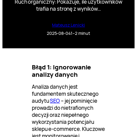
Ruch organiczny: Pokazuje, ile użytkowników
trafia na stronę z wyników…
Mateusz Lenicki
2025-08-04
1–2 minut
Błąd 1: Ignorowanie
analizy danych
Analiza danych jest
fundamentem skutecznego
audytu
SEO
– jej pominięcie
prowadzi do nietrafionych
decyzji oraz niepełnego
wykorzystania potencjału
sklepu e-commerce. Kluczowe
jest monitorowanie i