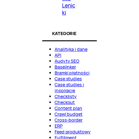
Lenic
ki
KATEGORIE
Analityka i dane
API
Audyty SEO
Baselinker
Bramki płatności
Case studies
Case studies i
inspiracje
Checklisty
Checkout
Content plan
Crawl budget
Cross-border
ERP
Feed produktowy
Fulfillment