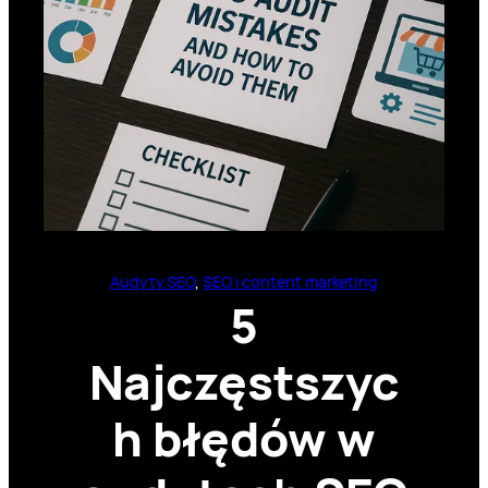
Audyty SEO
, 
SEO i content marketing
5
Najczęstszyc
h błędów w