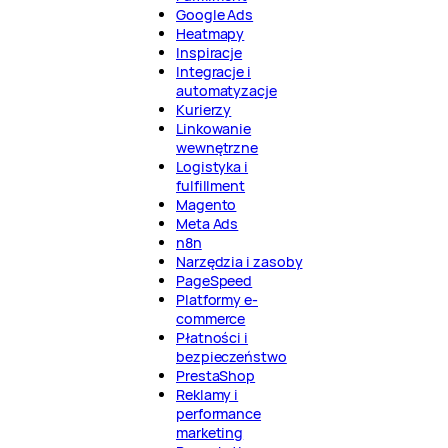
Google Ads
Heatmapy
Inspiracje
Integracje i
automatyzacje
Kurierzy
Linkowanie
wewnętrzne
Logistyka i
fulfillment
Magento
Meta Ads
n8n
Narzędzia i zasoby
PageSpeed
Platformy e-
commerce
Płatności i
bezpieczeństwo
PrestaShop
Reklamy i
performance
marketing