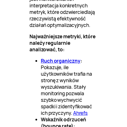
interpretacja konkretnych
metryk, które odzwierciedlają
rzeczywistą efektywność
działań optymalizacyjnych.
Najważniejsze metryki, które
należy regularnie
analizować, to:
Ruch organiczny
:
Pokazuje, ile
użytkowników trafia na
stronę z wyników
wyszukiwania. Stały
monitoring pozwala
szybko wychwycić
spadki i zidentyfikować
ich przyczyny.
Ahrefs
Wskaźnik odrzuceń
(bounce rate):