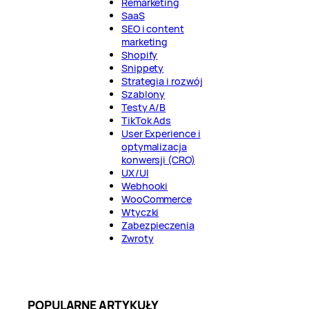
Remarketing
SaaS
SEO i content
marketing
Shopify
Snippety
Strategia i rozwój
Szablony
Testy A/B
TikTok Ads
User Experience i
optymalizacja
konwersji (CRO)
UX/UI
Webhooki
WooCommerce
Wtyczki
Zabezpieczenia
Zwroty
POPULARNE ARTYKUŁY