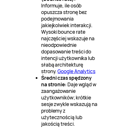
Informuje, ile osób
opuszcza stronę bez
podejmowania
jakiejkolwiek interakcji.
Wysoki bounce rate
najczęściej wskazuje na
nieodpowiednie
dopasowanie treści do
intencji użytkownika lub
słabą architekturę
strony.
Google Analytics
Średni czas spędzony
na stronie:
Daje wgląd w
zaangażowanie
użytkowników; krótkie
sesje zwykle wskazują na
problemy z
użytecznością lub
jakością treści.