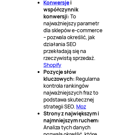
Konwersje
i
współczynnik
konwersji:
To
najważniejszy parametr
dla sklepów e-commerce
– pozwala określić, jak
działania SEO
przekładają się na
rzeczywistą sprzedaż.
Shopify
Pozycje słów
kluczowych:
Regularna
kontrola rankingów
najważniejszych fraz to
podstawa skutecznej
strategii SEO.
Moz
Strony z największym i
najmniejszym ruchem:
Analiza tych danych
pozwala określić, które