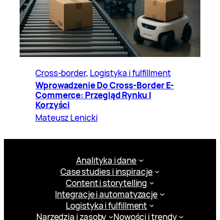
Cross-border
, 
Logistyka i fulfillment
Wprowadzenie Do Cross-Border E-
Commerce: Przegląd Rynku I
Korzyści
Mateusz Lenicki
Analityka i dane
Case studies i inspiracje
Content i storytelling
Integracje i automatyzacje
Logistyka i fulfillment
Narzędzia i zasoby
Nowości i trendy