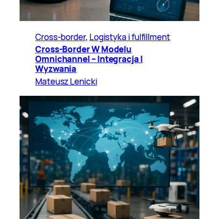
Cross-border
, 
Logistyka i fulfillment
Cross-Border W Modelu
Omnichannel – Integracja I
Wyzwania
Mateusz Lenicki