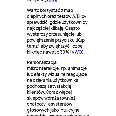
Warto korzystać z map
cieplnych oraz testów A/B, by
sprawdzić, gdzie użytkownicy
najczęściej klikają. Często
wystarczy przesunięcie lub
powiększenie przycisku „Kup
teraz”, aby zwiększyć liczbę
kliknięć nawet o 30% (
VWO
).
Personalizacja i
mikrointerakcje, np. animacje
lub efekty wizualne reagujące
na działania użytkownika,
podnoszą satysfakcję
klientów. Coraz więcej
sklepów wdraża również
chatboty i asystentów
głosowych jako intuicyjne
narzędzie wsparcia zakupów w