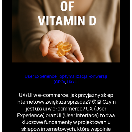
User Experience i optymalizacja konwersji
(CRO)
, 
UX/UI
UX/UI w e-commerce: jak przyjazny sklep
internetowy zwiększa sprzedaż? 🧑‍💻 Czym
jest ux/ui w e-commerce? UX (User
Experience) oraz UI (User Interface) to dwa
kluczowe fundamenty w projektowaniu
sklepów internetowych, które wspólnie