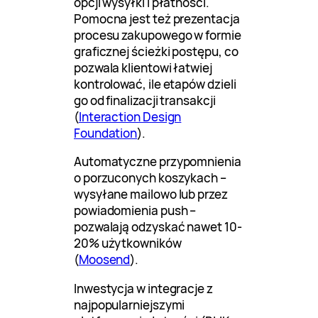
opcji wysyłki i płatności.
Pomocna jest też prezentacja
procesu zakupowego w formie
graficznej ścieżki postępu, co
pozwala klientowi łatwiej
kontrolować, ile etapów dzieli
go od finalizacji transakcji
(
Interaction Design
Foundation
).
Automatyczne przypomnienia
o porzuconych koszykach –
wysyłane mailowo lub przez
powiadomienia push –
pozwalają odzyskać nawet 10-
20% użytkowników
(
Moosend
).
Inwestycja w integracje z
najpopularniejszymi