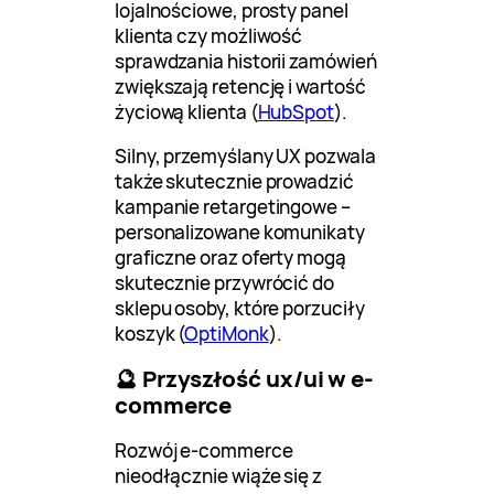
lojalnościowe, prosty panel
klienta czy możliwość
sprawdzania historii zamówień
zwiększają retencję i wartość
życiową klienta (
HubSpot
).
Silny, przemyślany UX pozwala
także skutecznie prowadzić
kampanie retargetingowe –
personalizowane komunikaty
graficzne oraz oferty mogą
skutecznie przywrócić do
sklepu osoby, które porzuciły
koszyk (
OptiMonk
).
🔮 Przyszłość ux/ui w e-
commerce
Rozwój e-commerce
nieodłącznie wiąże się z