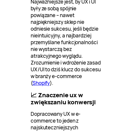
Najważniejsze jest, by UX i UI
były ze sobą spójnie
powiązane – nawet
najpiękniejszy sklep nie
odniesie sukcesu, jeśli będzie
nieintuicyjny, a najbardziej
przemyślane funkcjonalności
nie wystarczą bez
atrakcyjnego wyglądu.
Zrozumienie i wdrożenie zasad
UX/UI to dziś klucz do sukcesu
w branży e-commerce
(
Shopify
).
📈 Znaczenie ux w
zwiększaniu konwersji
Dopracowany UX w e-
commerce to jeden z
najskuteczniejszych