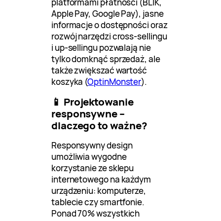
platformami płatności (BLIK,
Apple Pay, Google Pay), jasne
informacje o dostępności oraz
rozwój narzędzi cross-sellingu
i up-sellingu pozwalają nie
tylko domknąć sprzedaż, ale
także zwiększać wartość
koszyka (
OptinMonster
).
📱 Projektowanie
responsywne –
dlaczego to ważne?
Responsywny design
umożliwia wygodne
korzystanie ze sklepu
internetowego na każdym
urządzeniu: komputerze,
tablecie czy smartfonie.
Ponad 70% wszystkich