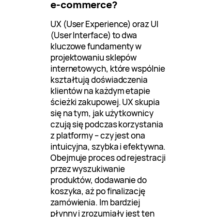
e-commerce?
UX (User Experience) oraz UI
(User Interface) to dwa
kluczowe fundamenty w
projektowaniu sklepów
internetowych, które wspólnie
kształtują doświadczenia
klientów na każdym etapie
ścieżki zakupowej. UX skupia
się na tym, jak użytkownicy
czują się podczas korzystania
z platformy – czy jest ona
intuicyjna, szybka i efektywna.
Obejmuje proces od rejestracji
przez wyszukiwanie
produktów, dodawanie do
koszyka, aż po finalizację
zamówienia. Im bardziej
płynny i zrozumiały jest ten