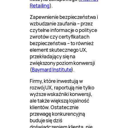
Retailing
).
Zapewnienie bezpieczeństwa i
wzbudzanie zaufania – przez
czytelne informacje o polityce
zwrotów czy certyfikatach
bezpieczeństwa – to również
element skutecznego UX,
przekładający się na
zwiększony poziom konwersji
(
Baymard Institute
).
Firmy, które inwestują w
rozwój UX, raportują nie tylko
wyższe wskaźniki konwersji,
ale także większą lojalność
klientów. Ostatecznie
przewagę konkurencyjną
buduje się dziś
doświadczeniem klienta, nie