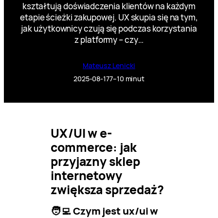
kształtują doświadczenia klientów na każdym
etapie ścieżki zakupowej. UX skupia się na tym,
jak użytkownicy czują się podczas korzystania
z platformy – czy…
Mateusz Lenicki
2025-08-17
7–10 minut
UX/UI w e-
commerce: jak
przyjazny sklep
internetowy
zwiększa sprzedaż?
🧑‍💻 Czym jest ux/ui w