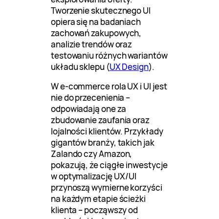
Tworzenie skutecznego UI
opiera się na badaniach
zachowań zakupowych,
analizie trendów oraz
testowaniu różnych wariantów
układu sklepu (
UX Design
).
W e-commerce rola UX i UI jest
nie do przecenienia –
odpowiadają one za
zbudowanie zaufania oraz
lojalności klientów. Przykłady
gigantów branży, takich jak
Zalando czy Amazon,
pokazują, że ciągłe inwestycje
w optymalizację UX/UI
przynoszą wymierne korzyści
na każdym etapie ścieżki
klienta – począwszy od