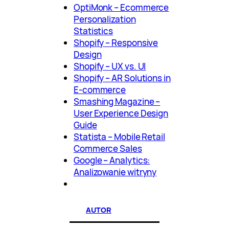
OptiMonk – Ecommerce
Personalization
Statistics
Shopify – Responsive
Design
Shopify – UX vs. UI
Shopify – AR Solutions in
E-commerce
Smashing Magazine –
User Experience Design
Guide
Statista – Mobile Retail
Commerce Sales
Google – Analytics:
Analizowanie witryny
AUTOR