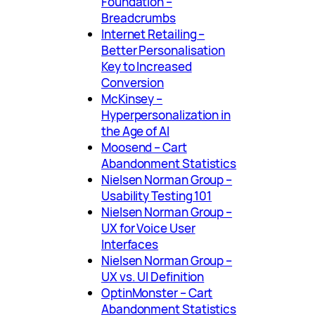
Foundation –
Breadcrumbs
Internet Retailing –
Better Personalisation
Key to Increased
Conversion
McKinsey –
Hyperpersonalization in
the Age of AI
Moosend – Cart
Abandonment Statistics
Nielsen Norman Group –
Usability Testing 101
Nielsen Norman Group –
UX for Voice User
Interfaces
Nielsen Norman Group –
UX vs. UI Definition
OptinMonster – Cart
Abandonment Statistics