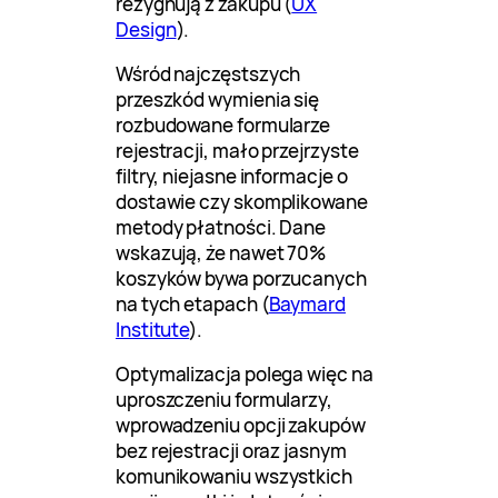
rezygnują z zakupu (
UX
Design
).
Wśród najczęstszych
przeszkód wymienia się
rozbudowane formularze
rejestracji, mało przejrzyste
filtry, niejasne informacje o
dostawie czy skomplikowane
metody płatności. Dane
wskazują, że nawet 70%
koszyków bywa porzucanych
na tych etapach (
Baymard
Institute
).
Optymalizacja polega więc na
uproszczeniu formularzy,
wprowadzeniu opcji zakupów
bez rejestracji oraz jasnym
komunikowaniu wszystkich