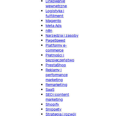
Linkowanie
wewnętrzne
Logistyka i
fulfillment
Magento
Meta Ads
n8n
Narzędzia i zasoby
PageSpeed
Platformy e-
commerce
Płatności i
bezpieczeństwo
PrestaShop
Reklamy i
performance
marketing
Remarketing
SaaS
SEO i content
marketing
Shopify
Snippety
Strategia i rozwój