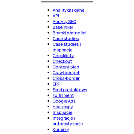
Analityka i dane
API
Audyty SEO
Baselinker
Bramki płatności
Case studies
Case studies i
inspiracje
Checklisty
Checkout
Content plan
Crawl budget
Cross-border
ERP
Feed produktowy
Fulfillment
Google Ads
Heatmapy
Inspiracje
Integracje i
automatyzacje
Kurierzy