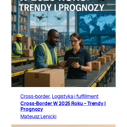
Cross-border
, 
Logistyka i fulfillment
Cross-Border W 2025 Roku – Trendy I
Prognozy
Mateusz Lenicki