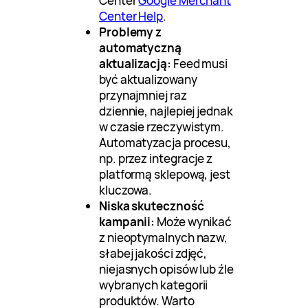
Center
Google Merchant
Center Help
.
Problemy z
automatyczną
aktualizacją:
Feed musi
być aktualizowany
przynajmniej raz
dziennie, najlepiej jednak
w czasie rzeczywistym.
Automatyzacja procesu,
np. przez integracje z
platformą sklepową, jest
kluczowa.
Niska skuteczność
kampanii:
Może wynikać
z nieoptymalnych nazw,
słabej jakości zdjęć,
niejasnych opisów lub źle
wybranych kategorii
produktów. Warto