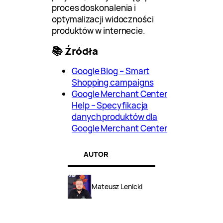
proces doskonalenia i
optymalizacji widoczności
produktów w internecie.
📚 Źródła
Google Blog – Smart
Shopping campaigns
Google Merchant Center
Help – Specyfikacja
danych produktów dla
Google Merchant Center
AUTOR
Mateusz Lenicki