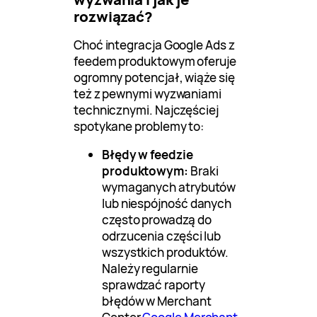
rozwiązać?
Choć integracja Google Ads z
feedem produktowym oferuje
ogromny potencjał, wiąże się
też z pewnymi wyzwaniami
technicznymi. Najczęściej
spotykane problemy to:
Błędy w feedzie
produktowym:
Braki
wymaganych atrybutów
lub niespójność danych
często prowadzą do
odrzucenia części lub
wszystkich produktów.
Należy regularnie
sprawdzać raporty
błędów w Merchant