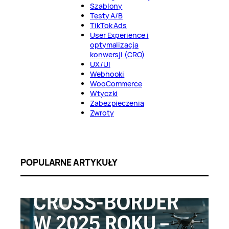
Szablony
Testy A/B
TikTok Ads
User Experience i
optymalizacja
konwersji (CRO)
UX/UI
Webhooki
WooCommerce
Wtyczki
Zabezpieczenia
Zwroty
POPULARNE ARTYKUŁY