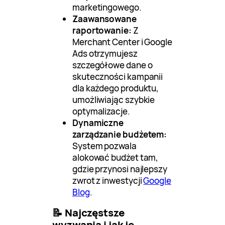
marketingowego.
Zaawansowane
raportowanie:
Z
Merchant Center i Google
Ads otrzymujesz
szczegółowe dane o
skuteczności kampanii
dla każdego produktu,
umożliwiając szybkie
optymalizacje.
Dynamiczne
zarządzanie budżetem:
System pozwala
alokować budżet tam,
gdzie przynosi najlepszy
zwrot z inwestycji
Google
Blog
.
📝 Najczęstsze
wyzwania i jak je