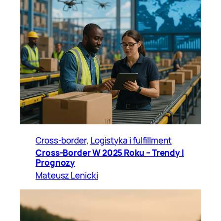
Cross-border
, 
Logistyka i fulfillment
Cross-Border W 2025 Roku – Trendy I
Prognozy
Mateusz Lenicki