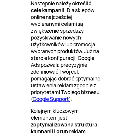
Następnie należy
określić
cele kampanii
. Dla sklepów
online najczęściej
wybieranymi celami są:
zwiększenie sprzedaży,
pozyskiwanie nowych
użytkowników lub promocja
wybranych produktów. Już na
starcie konfiguracji, Google
Ads pozwala precyzyjnie
zdefiniować Twój cel,
pomagając dobrać optymalne
ustawienia reklam zgodnie z
priorytetami Twojego biznesu
(
Google Support
).
Kolejnym kluczowym
elementem jest
zoptymalizowana struktura
kampanii i grup reklam
.