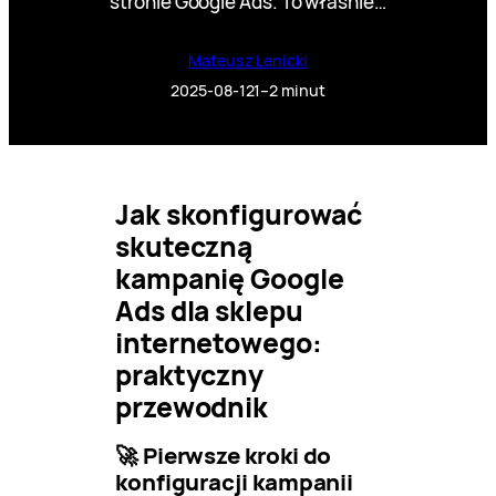
stronie Google Ads. To właśnie…
Mateusz Lenicki
2025-08-12
1–2 minut
Jak skonfigurować
skuteczną
kampanię Google
Ads dla sklepu
internetowego:
praktyczny
przewodnik
🚀 Pierwsze kroki do
konfiguracji kampanii