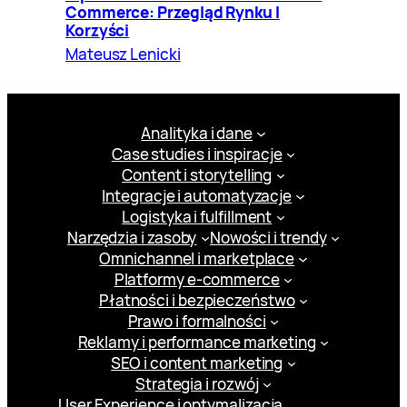
Commerce: Przegląd Rynku I
Korzyści
Mateusz Lenicki
Analityka i dane
Case studies i inspiracje
Content i storytelling
Integracje i automatyzacje
Logistyka i fulfillment
Narzędzia i zasoby
Nowości i trendy
Omnichannel i marketplace
Platformy e-commerce
Płatności i bezpieczeństwo
Prawo i formalności
Reklamy i performance marketing
SEO i content marketing
Strategia i rozwój
User Experience i optymalizacja