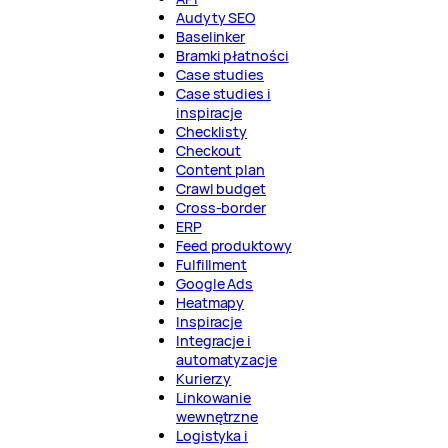
Audyty SEO
Baselinker
Bramki płatności
Case studies
Case studies i
inspiracje
Checklisty
Checkout
Content plan
Crawl budget
Cross-border
ERP
Feed produktowy
Fulfillment
Google Ads
Heatmapy
Inspiracje
Integracje i
automatyzacje
Kurierzy
Linkowanie
wewnętrzne
Logistyka i