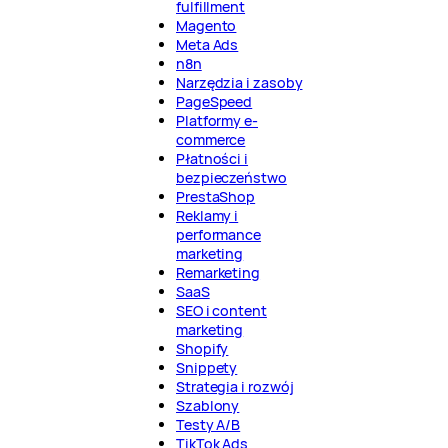
fulfillment
Magento
Meta Ads
n8n
Narzędzia i zasoby
PageSpeed
Platformy e-
commerce
Płatności i
bezpieczeństwo
PrestaShop
Reklamy i
performance
marketing
Remarketing
SaaS
SEO i content
marketing
Shopify
Snippety
Strategia i rozwój
Szablony
Testy A/B
TikTok Ads