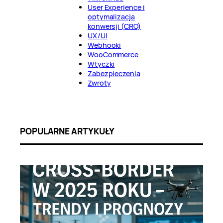
User Experience i
optymalizacja
konwersji (CRO)
UX/UI
Webhooki
WooCommerce
Wtyczki
Zabezpieczenia
Zwroty
POPULARNE ARTYKUŁY