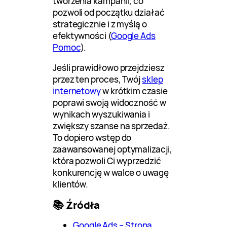
tworzenia kampanii, co
pozwoli od początku działać
strategicznie i z myślą o
efektywności (
Google Ads
Pomoc
).
Jeśli prawidłowo przejdziesz
przez ten proces, Twój
sklep
internetowy
w krótkim czasie
poprawi swoją widoczność w
wynikach wyszukiwania i
zwiększy szanse na sprzedaż.
To dopiero wstęp do
zaawansowanej optymalizacji,
która pozwoli Ci wyprzedzić
konkurencję w walce o uwagę
klientów.
📚 Źródła
Google Ads – Strona