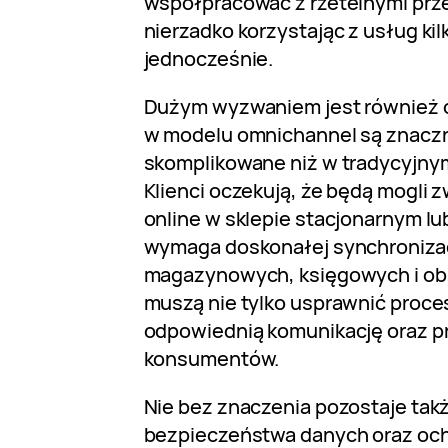
współpracować z rzetelnymi prze
nierzadko korzystając z usług ki
jednocześnie.
Dużym wyzwaniem jest również 
w modelu omnichannel są znaczn
skomplikowane niż w tradycyjny
Klienci oczekują, że będą mogli 
online w sklepie stacjonarnym lu
wymaga doskonałej synchroniza
magazynowych, księgowych i obsł
muszą nie tylko usprawnić proces
odpowiednią komunikację oraz pr
konsumentów.
Nie bez znaczenia pozostaje tak
bezpieczeństwa danych oraz ochr