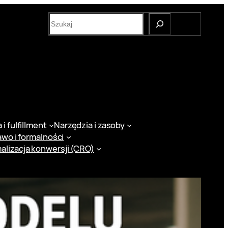
S
e
a
r
c
h
i fulfillment
Narzędzia i zasoby
awo i formalności
alizacja konwersji (CRO)