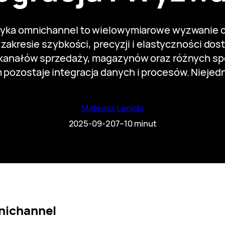
yka omnichannel to wielowymiarowe wyzwanie d
kresie szybkości, precyzji i elastyczności dos
kanałów sprzedaży, magazynów oraz różnych sp
ozostaje integracja danych i procesów. Niejed
Mateusz Lenicki
2025-09-20
7–10 minut
nichannel