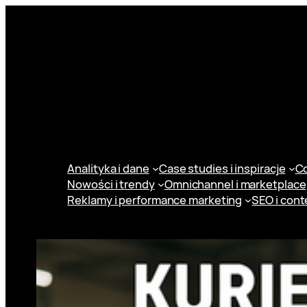
Przejdź
do
treści
Analityka i dane
Case studies i inspiracje
Co
Nowości i trendy
Omnichannel i marketplace
Reklamy i performance marketing
SEO i cont