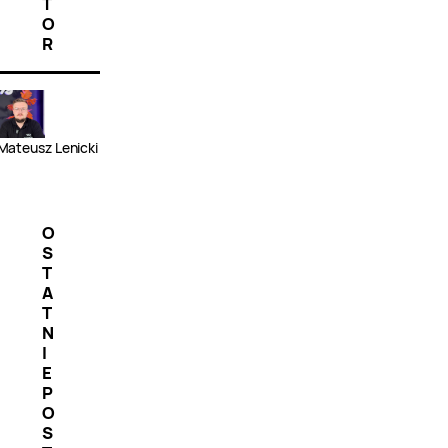
T
O
R
Mateusz Lenicki
O
S
T
A
T
N
I
E
P
O
S