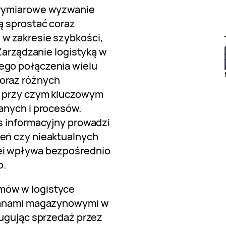
owymiarowe wyzwanie
ą sprostać coraz
w zakresie szybkości,
Zarządzanie logistyką w
go połączenia wielu
oraz różnych
, przy czym kluczowym
anych i procesów.
s informacyjny prowadzi
eń czy nieaktualnych
ei wpływa bezpośrednio
o.
mów w logistyce
stanami magazynowymi w
ługując sprzedaż przez