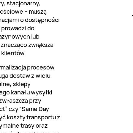
y, stacjonarny,
nościowe – muszą
acjami o dostępności
 prowadzi do
gazynowych lub
 znacząco zwiększa
 klientów.
ymalizacja procesów
uga dostaw z wielu
lne, sklepy
ego kanału wysyłki
, zwłaszcza przy
ect” czy “Same Day
yć koszty transportu z
tymalne trasy oraz