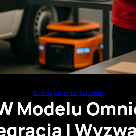
Kurierzy
, 
Logistyka i fulfillment
 W Modelu Omni
egracja I Wyzw