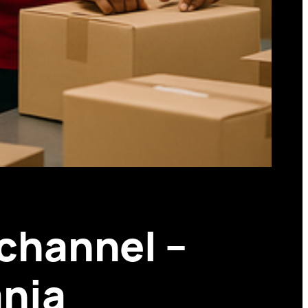
channel –
ania