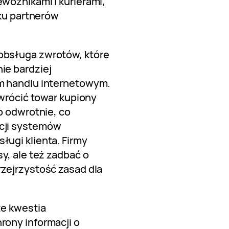
woźnikami i kurierami,
lku partnerów
obsługa zwrotów, które
ie bardziej
m handlu internetowym.
zwrócić towar kupiony
b odwrotnie, co
cji systemów
ugi klienta. Firmy
y, ale też zadbać o
zejrzystość zasad dla
że kwestia
ony informacji o