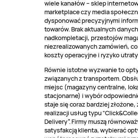
wiele kanałów – sklep internetow
marketplace czy media społecz
dysponować precyzyjnymi inform
towarów. Brak aktualnych danych
nadkompletacji, przestojów ma
niezrealizowanych zamówień, co
koszty operacyjne i ryzyko utraty
Równie istotne wyzwanie to opt
związanych z transportem. Obsł
miejsc (magazyny centralne, loka
stacjonarne) i wybór odpowiedni
staje się coraz bardziej złożone
realizacji usług typu “Click&Coll
Delivery”. Firmy muszą równoważ
satysfakcją klienta, wybierać op