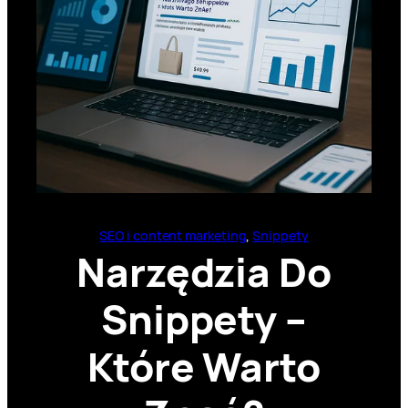
SEO i content marketing
, 
Snippety
Narzędzia Do
Snippety –
Które Warto