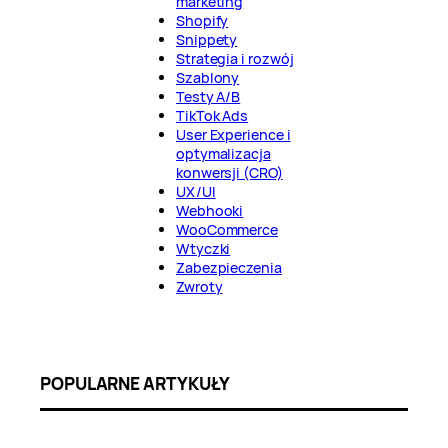
marketing
Shopify
Snippety
Strategia i rozwój
Szablony
Testy A/B
TikTok Ads
User Experience i
optymalizacja
konwersji (CRO)
UX/UI
Webhooki
WooCommerce
Wtyczki
Zabezpieczenia
Zwroty
POPULARNE ARTYKUŁY