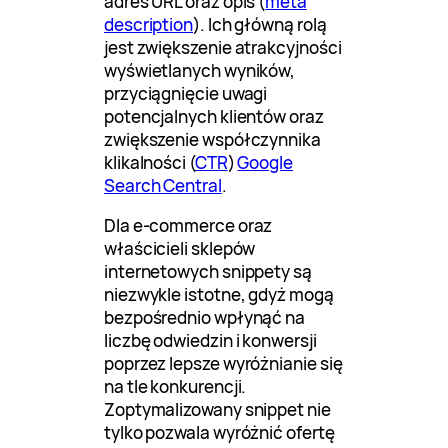
adres URL oraz opis (
meta
description
). Ich główną rolą
jest zwiększenie atrakcyjności
wyświetlanych wyników,
przyciągnięcie uwagi
potencjalnych klientów oraz
zwiększenie współczynnika
klikalności (
CTR
)
Google
Search Central
.
Dla e-commerce oraz
właścicieli sklepów
internetowych snippety są
niezwykle istotne, gdyż mogą
bezpośrednio wpłynąć na
liczbę odwiedzin i konwersji
poprzez lepsze wyróżnianie się
na tle konkurencji.
Zoptymalizowany snippet nie
tylko pozwala wyróżnić ofertę