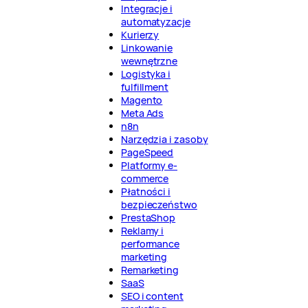
Integracje i
automatyzacje
Kurierzy
Linkowanie
wewnętrzne
Logistyka i
fulfillment
Magento
Meta Ads
n8n
Narzędzia i zasoby
PageSpeed
Platformy e-
commerce
Płatności i
bezpieczeństwo
PrestaShop
Reklamy i
performance
marketing
Remarketing
SaaS
SEO i content