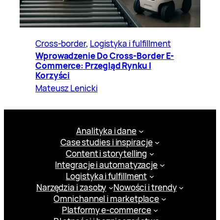
Cross-border
, 
Logistyka i fulfillment
Wprowadzenie Do Cross-Border E-
Commerce: Przegląd Rynku I
Korzyści
Mateusz Lenicki
Analityka i dane
Case studies i inspiracje
Content i storytelling
Integracje i automatyzacje
Logistyka i fulfillment
Narzędzia i zasoby
Nowości i trendy
Omnichannel i marketplace
Platformy e-commerce