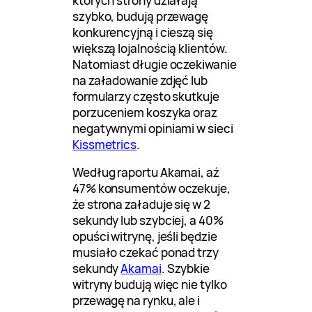
których strony działają
szybko, budują przewagę
konkurencyjną i cieszą się
większą lojalnością klientów.
Natomiast długie oczekiwanie
na załadowanie zdjęć lub
formularzy często skutkuje
porzuceniem koszyka oraz
negatywnymi opiniami w sieci
Kissmetrics
.
Według raportu Akamai, aż
47% konsumentów oczekuje,
że strona załaduje się w 2
sekundy lub szybciej, a 40%
opuści witrynę, jeśli będzie
musiało czekać ponad trzy
sekundy
Akamai
. Szybkie
witryny budują więc nie tylko
przewagę na rynku, ale i