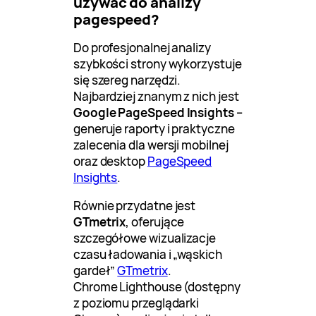
używać do analizy
pagespeed?
Do profesjonalnej analizy
szybkości strony wykorzystuje
się szereg narzędzi.
Najbardziej znanym z nich jest
Google PageSpeed Insights
–
generuje raporty i praktyczne
zalecenia dla wersji mobilnej
oraz desktop
PageSpeed
Insights
.
Równie przydatne jest
GTmetrix
, oferujące
szczegółowe wizualizacje
czasu ładowania i „wąskich
gardeł”
GTmetrix
.
Chrome Lighthouse (dostępny
z poziomu przeglądarki