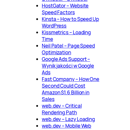
HostGator – Website
Speed Factors
Kinsta – How to Speed Up
WordPress
Kissmetrics – Loading
Time
Neil Patel – Page Speed
Optimization
Google Ads Support –
Wynik jakości w Google
Ads
Fast Company – How One
Second Could Cost
Amazon $1.6 Billion in
Sales
web.dev – Critical
Rendering Path
web.dev – Lazy Loading
web.dev – Mobile Web