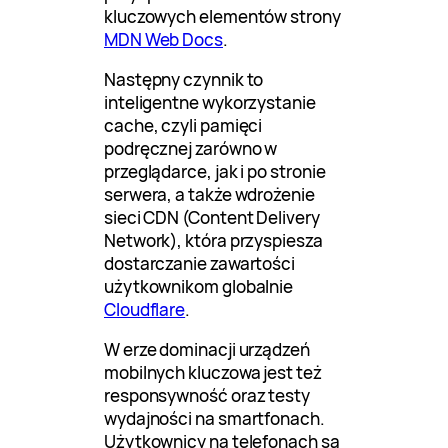
kluczowych elementów strony
MDN Web Docs
.
Następny czynnik to
inteligentne wykorzystanie
cache, czyli pamięci
podręcznej zarówno w
przeglądarce, jak i po stronie
serwera, a także wdrożenie
sieci CDN (Content Delivery
Network), która przyspiesza
dostarczanie zawartości
użytkownikom globalnie
Cloudflare
.
W erze dominacji urządzeń
mobilnych kluczowa jest też
responsywność oraz testy
wydajności na smartfonach.
Użytkownicy na telefonach są