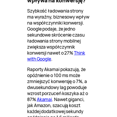
wpływa na konwersję?
Szybkość ładowania strony
ma wyraźny, biznesowy wpływ
na współczynniki konwersji.
Google podaje, że jedno
sekundowe skrócenie czasu
ładowania strony mobilnej
zwiększa współczynnik
konwersji nawet o 27%
Think
with Google
.
Raporty Akamai pokazują, że
opóźnienie o 100 ms może
zmniejszyć konwersję o 7%, a
dwusekundowy lag powoduje
wzrost porzuceń koszyka aż o
87%
Akamai
. Nawet giganci,
jak Amazon, szacują koszt
każdej dodatkowej sekundy