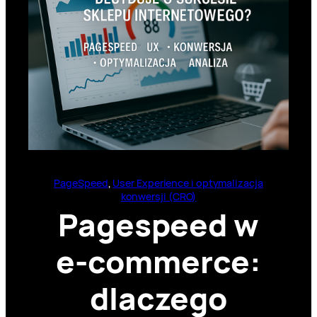
PageSpeed
, 
User Experience i optymalizacja
konwersji (CRO)
Pagespeed w
e-commerce:
dlaczego