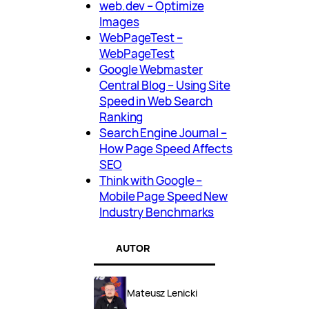
web.dev – Optimize
Images
WebPageTest –
WebPageTest
Google Webmaster
Central Blog – Using Site
Speed in Web Search
Ranking
Search Engine Journal –
How Page Speed Affects
SEO
Think with Google –
Mobile Page Speed New
Industry Benchmarks
AUTOR
Mateusz Lenicki