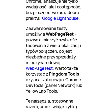
Chrome) analizuje nie tylko
wydajność, ale i dostępność,
bezpieczeństwo oraz dobre
praktyki
Google Lighthouse
.
Zaawansowane testy
umożliwia
WebPageTest
–
pozwala mierzyć szybkość
ładowania z wielu lokalizacji i
typów połączeń, co jest
niezbędne przy sprzedaży
międzynarodowej
WebPageTest
. Warto także
korzystać z
Pingdom Tools
czy analizatorów jak Chrome
DevTools (panel Network) lub
Yellow Lab Tools.
Te narzędzia, stosowane
razem, umożliwiają szybką