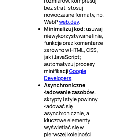
rozmiarów, kompresuj
bez strat, stosuj
nowoczesne formaty, np.
WebP
web.dev
.
Minimalizuj kod
: usuwaj
niewykorzystywane linie,
funkcje oraz komentarze
zarówno w HTML, CSS,
jak i JavaScript;
automatyzuj procesy
minifikacji
Google
Developers
.
Asynchroniczne
ładowanie zasobów
:
skrypty i style powinny
ładować się
asynchronicznie, a
kluczowe elementy
wyświetlać się w
pierwszej kolejności