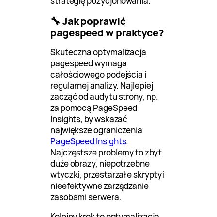
strategię pozycjonowania.
🔧 Jak poprawić
pagespeed w praktyce?
Skuteczna optymalizacja
pagespeed wymaga
całościowego podejścia i
regularnej analizy. Najlepiej
zacząć od audytu strony, np.
za pomocą PageSpeed
Insights, by wskazać
największe ograniczenia
PageSpeed Insights
.
Najczęstsze problemy to zbyt
duże obrazy, niepotrzebne
wtyczki, przestarzałe skrypty i
nieefektywne zarządzanie
zasobami serwera.
Kolejny krok to optymalizacja