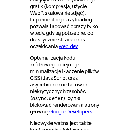
grafik (kompresja, użycie
WebP, skalowanie zdjęć).
Implementacja lazy loading
pozwala ładować obrazy tylko
wtedy, gdy są potrzebne, co
drastycznie skraca czas
oczekiwania
web.dev
.
Optymalizacja kodu
źródłowego obejmuje
minimalizację i łączenie plików
CSS i JavaScript oraz
asynchroniczne ładowanie
niekrytycznych zasobów
(
,
), by nie
async
defer
blokować renderowania strony
głównej
Google Developers
.
Niezwykle ważna jest także
konfiguracja efektywnego