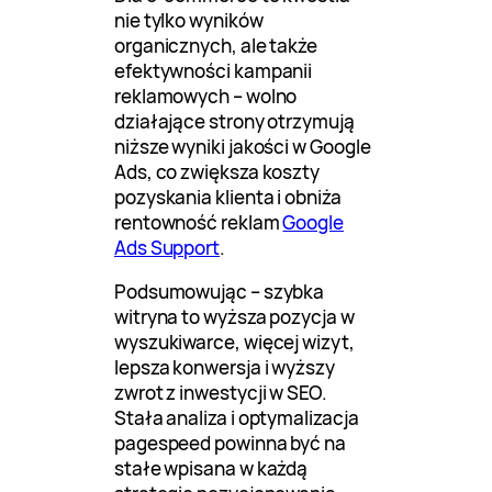
nie tylko wyników
organicznych, ale także
efektywności kampanii
reklamowych – wolno
działające strony otrzymują
niższe wyniki jakości w Google
Ads, co zwiększa koszty
pozyskania klienta i obniża
rentowność reklam
Google
Ads Support
.
Podsumowując – szybka
witryna to wyższa pozycja w
wyszukiwarce, więcej wizyt,
lepsza konwersja i wyższy
zwrot z inwestycji w SEO.
Stała analiza i optymalizacja
pagespeed powinna być na
stałe wpisana w każdą