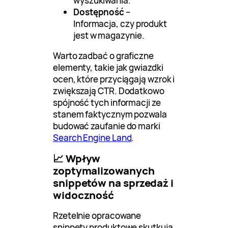
wyszukiwania.
Dostępność
–
Informacja, czy produkt
jest w magazynie.
Warto zadbać o graficzne
elementy, takie jak gwiazdki
ocen, które przyciągają wzrok i
zwiększają CTR. Dodatkowo
spójność tych informacji ze
stanem faktycznym pozwala
budować zaufanie do marki
Search Engine Land
.
📈 Wpływ
zoptymalizowanych
snippetów na sprzedaż i
widoczność
Rzetelnie opracowane
snippety produktowe skutkują