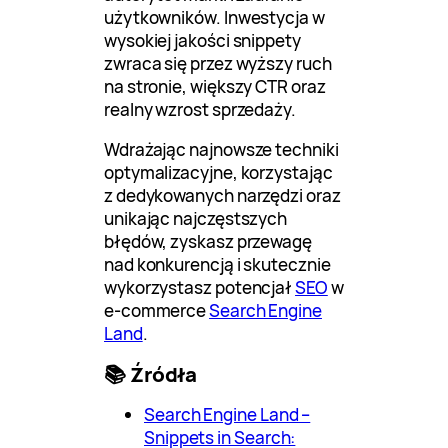
użytkowników. Inwestycja w
wysokiej jakości snippety
zwraca się przez wyższy ruch
na stronie, większy CTR oraz
realny wzrost sprzedaży.
Wdrażając najnowsze techniki
optymalizacyjne, korzystając
z dedykowanych narzędzi oraz
unikając najczęstszych
błędów, zyskasz przewagę
nad konkurencją i skutecznie
wykorzystasz potencjał
SEO
w
e-commerce
Search Engine
Land
.
📚 Źródła
Search Engine Land –
Snippets in Search: