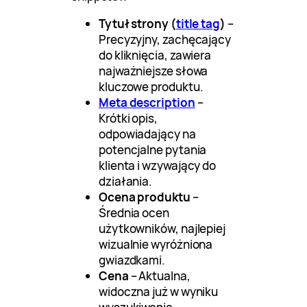
Tytuł strony (
title tag
)
–
Precyzyjny, zachęcający
do kliknięcia, zawiera
najważniejsze słowa
kluczowe produktu.
Meta description
–
Krótki opis,
odpowiadający na
potencjalne pytania
klienta i wzywający do
działania.
Ocena produktu
–
Średnia ocen
użytkowników, najlepiej
wizualnie wyróżniona
gwiazdkami.
Cena
– Aktualna,
widoczna już w wyniku