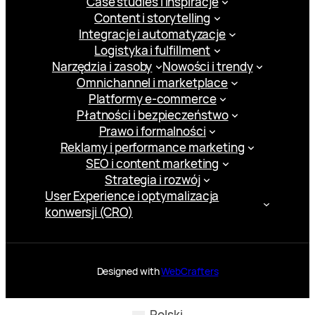
Case studies i inspiracje
Content i storytelling
Integracje i automatyzacje
Logistyka i fulfillment
Narzędzia i zasoby
Nowości i trendy
Omnichannel i marketplace
Platformy e-commerce
Płatności i bezpieczeństwo
Prawo i formalności
Reklamy i performance marketing
SEO i content marketing
Strategia i rozwój
User Experience i optymalizacja
konwersji (CRO)
Designed with
WebCrafters
Polski