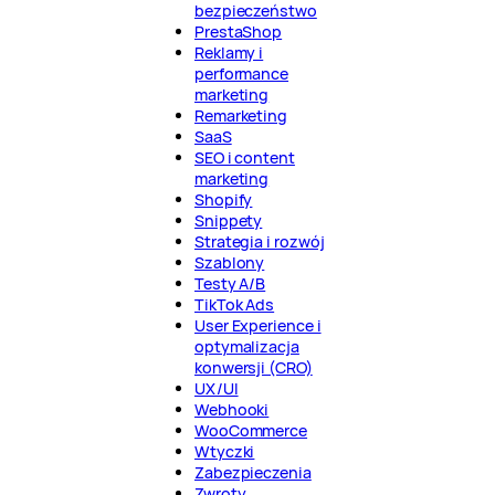
bezpieczeństwo
PrestaShop
Reklamy i
performance
marketing
Remarketing
SaaS
SEO i content
marketing
Shopify
Snippety
Strategia i rozwój
Szablony
Testy A/B
TikTok Ads
User Experience i
optymalizacja
konwersji (CRO)
UX/UI
Webhooki
WooCommerce
Wtyczki
Zabezpieczenia
Zwroty