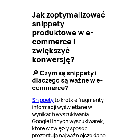
Jak zoptymalizować
snippety
produktowe w e-
commerce i
zwiększyć
konwersję?
🔎 Czym są snippety i
dlaczego są ważne w e-
commerce?
Snippety
to krótkie fragmenty
informacji wyświetlane w
wynikach wyszukiwania
Google i innych wyszukiwarek,
które w zwięzły sposób
prezentują najważniejsze dane