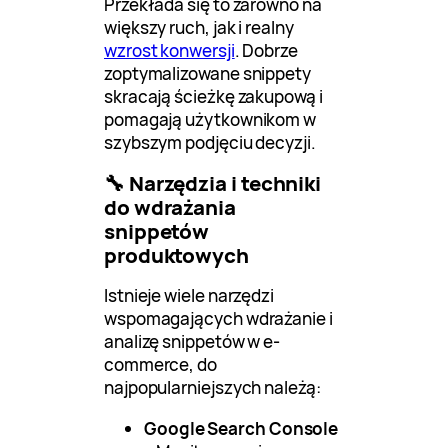
Przekłada się to zarówno na
większy ruch, jak i realny
wzrost konwersji
. Dobrze
zoptymalizowane snippety
skracają ścieżkę zakupową i
pomagają użytkownikom w
szybszym podjęciu decyzji.
🔧 Narzędzia i techniki
do wdrażania
snippetów
produktowych
Istnieje wiele narzędzi
wspomagających wdrażanie i
analizę snippetów w e-
commerce, do
najpopularniejszych należą:
Google Search Console