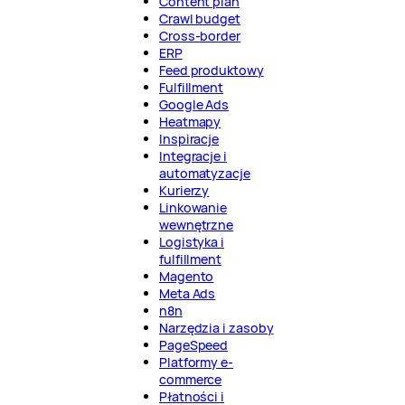
Content plan
Crawl budget
Cross-border
ERP
Feed produktowy
Fulfillment
Google Ads
Heatmapy
Inspiracje
Integracje i
automatyzacje
Kurierzy
Linkowanie
wewnętrzne
Logistyka i
fulfillment
Magento
Meta Ads
n8n
Narzędzia i zasoby
PageSpeed
Platformy e-
commerce
Płatności i