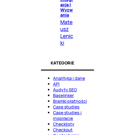
acja I
Wyzw
ania
Mate
usz
Lenic
ki
KATEGORIE
Analityka i dane
API
Audyty SEO
Baselinker
Bramki płatności
Case studies
Case studies i
inspiracje
Checklisty
Checkout