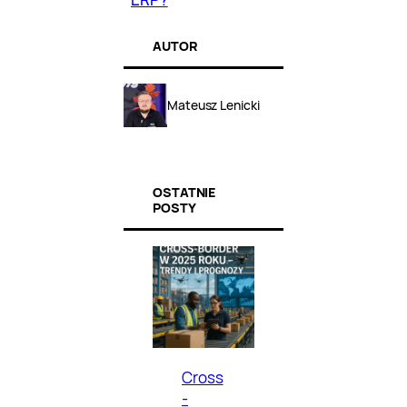
AUTOR
Mateusz Lenicki
OSTATNIE
POSTY
Cross
-