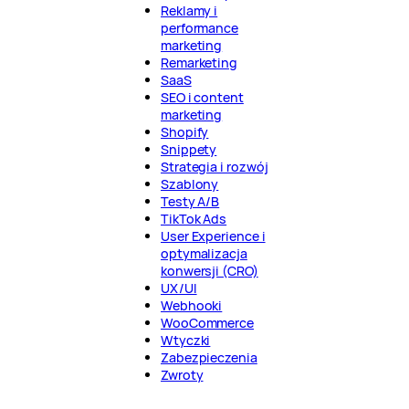
Reklamy i
performance
marketing
Remarketing
SaaS
SEO i content
marketing
Shopify
Snippety
Strategia i rozwój
Szablony
Testy A/B
TikTok Ads
User Experience i
optymalizacja
konwersji (CRO)
UX/UI
Webhooki
WooCommerce
Wtyczki
Zabezpieczenia
Zwroty