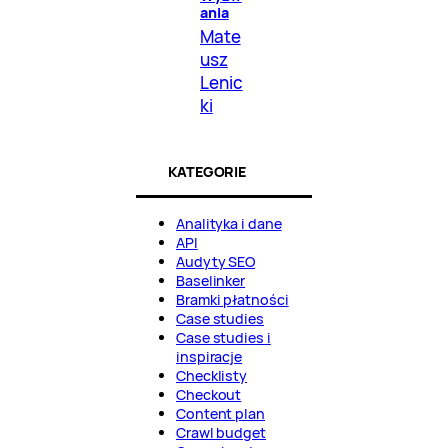
ania
Mate
usz
Lenic
ki
KATEGORIE
Analityka i dane
API
Audyty SEO
Baselinker
Bramki płatności
Case studies
Case studies i
inspiracje
Checklisty
Checkout
Content plan
Crawl budget