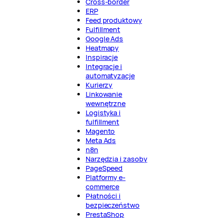
Cross-border
ERP
Feed produktowy
Fulfillment
Google Ads
Heatmapy
Inspiracje
Integracje i
automatyzacje
Kurierzy
Linkowanie
wewnętrzne
Logistyka i
fulfillment
Magento
Meta Ads
n8n
Narzędzia i zasoby
PageSpeed
Platformy e-
commerce
Płatności i
bezpieczeństwo
PrestaShop