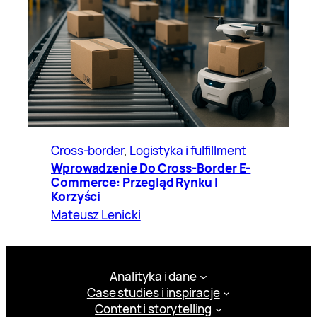
Cross-border
, 
Logistyka i fulfillment
Wprowadzenie Do Cross-Border E-
Commerce: Przegląd Rynku I
Korzyści
Mateusz Lenicki
Analityka i dane
Case studies i inspiracje
Content i storytelling