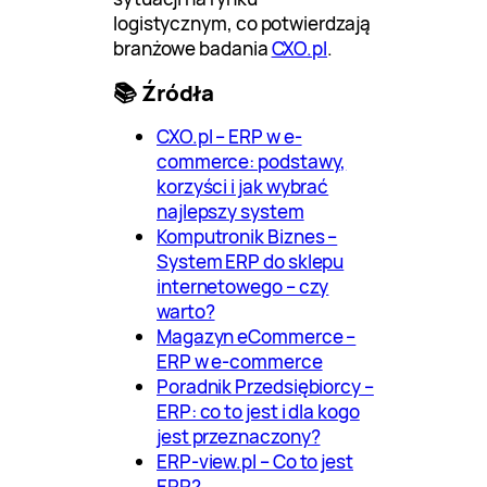
logistycznym, co potwierdzają
branżowe badania
CXO.pl
.
📚 Źródła
CXO.pl – ERP w e-
commerce: podstawy,
korzyści i jak wybrać
najlepszy system
Komputronik Biznes –
System ERP do sklepu
internetowego – czy
warto?
Magazyn eCommerce –
ERP w e-commerce
Poradnik Przedsiębiorcy –
ERP: co to jest i dla kogo
jest przeznaczony?
ERP-view.pl – Co to jest
ERP?