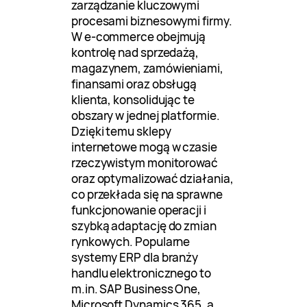
zarządzanie kluczowymi
procesami biznesowymi firmy.
W e-commerce obejmują
kontrolę nad sprzedażą,
magazynem, zamówieniami,
finansami oraz obsługą
klienta, konsolidując te
obszary w jednej platformie.
Dzięki temu sklepy
internetowe mogą w czasie
rzeczywistym monitorować
oraz optymalizować działania,
co przekłada się na sprawne
funkcjonowanie operacji i
szybką adaptację do zmian
rynkowych. Popularne
systemy ERP dla branży
handlu elektronicznego to
m.in. SAP Business One,
Microsoft Dynamics 365, a