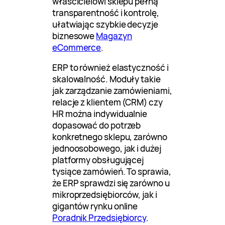
właścicielowi sklepu pełną
transparentność i kontrolę,
ułatwiając szybkie decyzje
biznesowe
Magazyn
eCommerce
.
ERP to również elastyczność i
skalowalność. Moduły takie
jak zarządzanie zamówieniami,
relacje z klientem (CRM) czy
HR można indywidualnie
dopasować do potrzeb
konkretnego sklepu, zarówno
jednoosobowego, jak i dużej
platformy obsługującej
tysiące zamówień. To sprawia,
że ERP sprawdzi się zarówno u
mikroprzedsiębiorców, jak i
gigantów rynku online
Poradnik Przedsiębiorcy
.