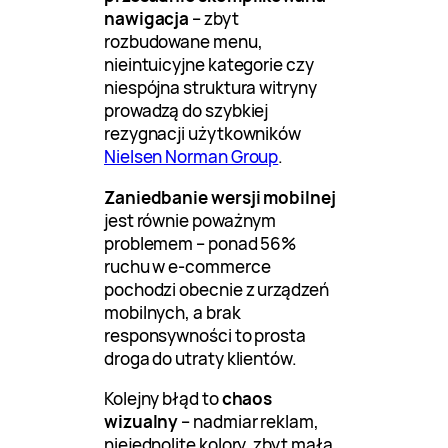
nawigacja
– zbyt
rozbudowane menu,
nieintuicyjne kategorie czy
niespójna struktura witryny
prowadzą do szybkiej
rezygnacji użytkowników
Nielsen Norman Group
.
Zaniedbanie wersji mobilnej
jest równie poważnym
problemem – ponad 56%
ruchu w e-commerce
pochodzi obecnie z urządzeń
mobilnych, a brak
responsywności to prosta
droga do utraty klientów.
Kolejny błąd to
chaos
wizualny
– nadmiar reklam,
niejednolite kolory, zbyt mała