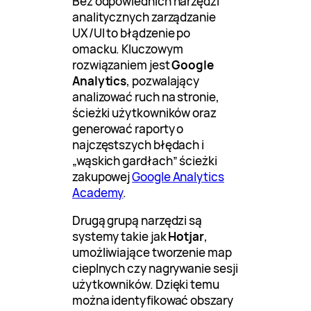
Bez odpowiednich narzędzi
analitycznych zarządzanie
UX/UI to błądzenie po
omacku. Kluczowym
rozwiązaniem jest
Google
Analytics
, pozwalający
analizować ruch na stronie,
ścieżki użytkowników oraz
generować raporty o
najczęstszych błędach i
„wąskich gardłach” ścieżki
zakupowej
Google Analytics
Academy
.
Drugą grupą narzędzi są
systemy takie jak
Hotjar
,
umożliwiające tworzenie map
cieplnych czy nagrywanie sesji
użytkowników. Dzięki temu
można identyfikować obszary