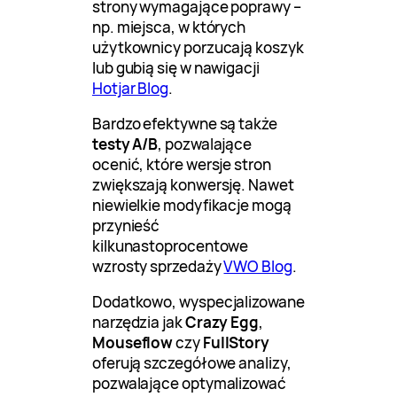
strony wymagające poprawy –
np. miejsca, w których
użytkownicy porzucają koszyk
lub gubią się w nawigacji
Hotjar Blog
.
Bardzo efektywne są także
testy A/B
, pozwalające
ocenić, które wersje stron
zwiększają konwersję. Nawet
niewielkie modyfikacje mogą
przynieść
kilkunastoprocentowe
wzrosty sprzedaży
VWO Blog
.
Dodatkowo, wyspecjalizowane
narzędzia jak
Crazy Egg
,
Mouseflow
czy
FullStory
oferują szczegółowe analizy,
pozwalające optymalizować