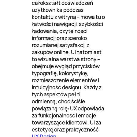
całokształt doświadczeń
użytkownika podczas
kontaktu z witryną – mowa tu o
łatwości nawigacji, szybkości
ładowania, czytelności
informacji oraz szeroko
rozumianej satysfakcji z
zakupów online. UI natomiast
to wizualna warstwa strony –
obejmuje wygląd przycisków,
typografię, kolorystykę,
rozmieszczenie elementów i
intuicyjność designu. Każdy z
tych aspektów pełni
odmienną, choć ściśle
powiązaną rolę: UX odpowiada
za funkcjonalność i emocje
towarzyszące klientowi, UI za
estetykę oraz praktyczność
UX Design
.