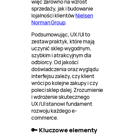
więc zarówno na wzrost
sprzedaży, jak i budowanie
lojalności klientów
Nielsen
Norman Group
.
Podsumowując, UX/UI to
zestaw praktyk, które mają
uczynić sklep wygodnym,
szybkim i atrakcyjnym dla
odbiorcy. Od jakości
doświadczenia oraz wyglądu
interfejsu zależy, czy klient
wróci po kolejne zakupy i czy
poleci sklep dalej. Zrozumienie
i wdrożenie skutecznego
UX/UI stanowi fundament
rozwoju każdego e-
commerce.
🔑 Kluczowe elementy