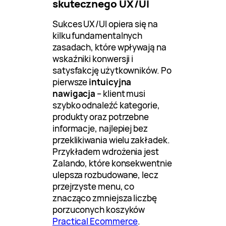
skutecznego UX/UI
Sukces UX/UI opiera się na
kilku fundamentalnych
zasadach, które wpływają na
wskaźniki konwersji i
satysfakcję użytkowników. Po
pierwsze
intuicyjna
nawigacja
– klient musi
szybko odnaleźć kategorie,
produkty oraz potrzebne
informacje, najlepiej bez
przeklikiwania wielu zakładek.
Przykładem wdrożenia jest
Zalando, które konsekwentnie
ulepsza rozbudowane, lecz
przejrzyste menu, co
znacząco zmniejsza liczbę
porzuconych koszyków
Practical Ecommerce
.