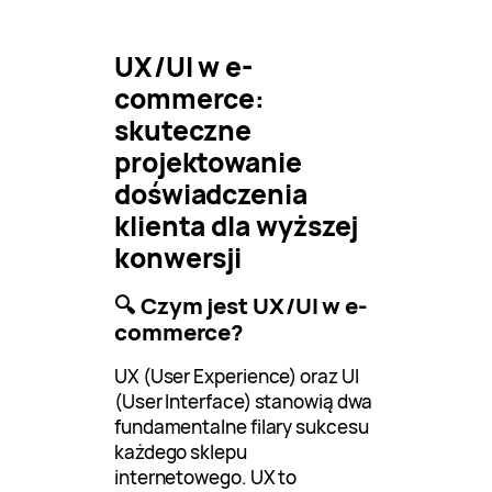
UX/UI w e-
commerce:
skuteczne
projektowanie
doświadczenia
klienta dla wyższej
konwersji
🔍 Czym jest UX/UI w e-
commerce?
UX (User Experience) oraz UI
(User Interface) stanowią dwa
fundamentalne filary sukcesu
każdego sklepu
internetowego. UX to