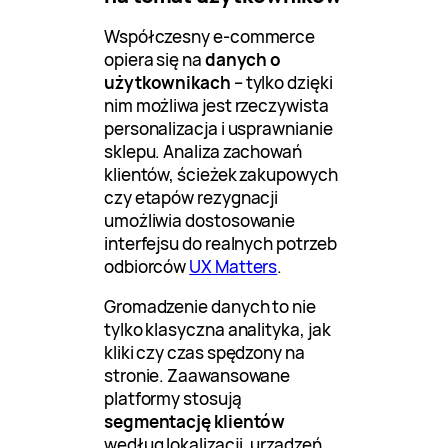
Współczesny e-commerce
opiera się na
danych o
użytkownikach
– tylko dzięki
nim możliwa jest rzeczywista
personalizacja i usprawnianie
sklepu. Analiza zachowań
klientów, ścieżek zakupowych
czy etapów rezygnacji
umożliwia dostosowanie
interfejsu do realnych potrzeb
odbiorców
UX Matters
.
Gromadzenie danych to nie
tylko klasyczna analityka, jak
kliki czy czas spędzony na
stronie. Zaawansowane
platformy stosują
segmentację klientów
według lokalizacji, urządzeń,