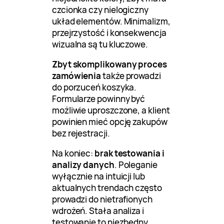
czcionka czy nielogiczny
układ elementów. Minimalizm,
przejrzystość i konsekwencja
wizualna są tu kluczowe.
Zbyt skomplikowany proces
zamówienia
także prowadzi
do porzuceń koszyka.
Formularze powinny być
możliwie uproszczone, a klient
powinien mieć opcję zakupów
bez rejestracji.
Na koniec:
brak testowania i
analizy danych
. Poleganie
wyłącznie na intuicji lub
aktualnych trendach często
prowadzi do nietrafionych
wdrożeń. Stała analiza i
testowanie to niezbędny