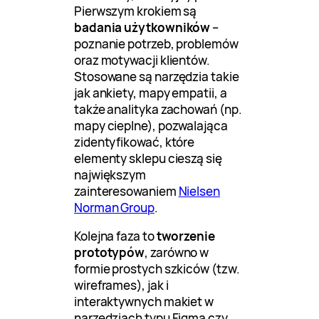
Pierwszym krokiem są
badania użytkowników
–
poznanie potrzeb, problemów
oraz motywacji klientów.
Stosowane są narzędzia takie
jak ankiety, mapy empatii, a
także analityka zachowań (np.
mapy cieplne), pozwalająca
zidentyfikować, które
elementy sklepu cieszą się
największym
zainteresowaniem
Nielsen
Norman Group
.
Kolejna faza to
tworzenie
prototypów
, zarówno w
formie prostych szkiców (tzw.
wireframes), jak i
interaktywnych makiet w
narzędziach typu Figma czy