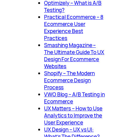
Optimizely – What is A/B
Testing?
Practical Ecommerce – 8
Ecommerce User
Experience Best
Practices
Smashing Magazine –
The Ultimate Guide To UX
Design For Ecommerce
Websites
Shopify – The Modern
Ecommerce Design
Process
VWO Blog – A/B Testing in
Ecommerce
UX Matters – How to Use
Analytics to Improve the
User Experience
UX Design – UX vs UI:
What’s The Difference?