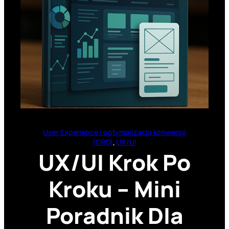
User Experience i optymalizacja konwersji
(CRO)
, 
UX/UI
UX/UI Krok Po
Kroku – Mini
Poradnik Dla