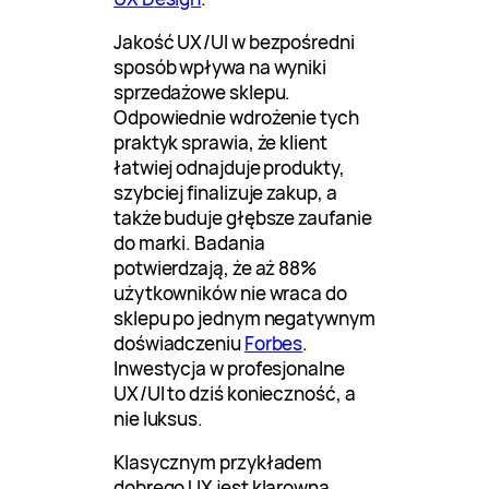
Jakość UX/UI w bezpośredni
sposób wpływa na wyniki
sprzedażowe sklepu.
Odpowiednie wdrożenie tych
praktyk sprawia, że klient
łatwiej odnajduje produkty,
szybciej finalizuje zakup, a
także buduje głębsze zaufanie
do marki. Badania
potwierdzają, że aż 88%
użytkowników nie wraca do
sklepu po jednym negatywnym
doświadczeniu
Forbes
.
Inwestycja w profesjonalne
UX/UI to dziś konieczność, a
nie luksus.
Klasycznym przykładem
dobrego UX jest klarowna