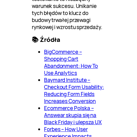
warunek sukcesu. Unikanie
tych błędów to klucz do
budowy trwałej przewagi
rynkowej i wzrostu sprzedaży.
📚 Źródła
BigCommerce –
Shopping Cart
Abandonment: How To
Use Analytics
Baymard Institute –
Checkout Form Usability:
Reducing Form Fields
Increases Conversion
Ecommerce Polska –
Answear skupia się na
Black Friday i ulepsza UX
Forbes – How User
Experience Impacts