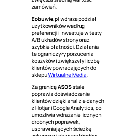
zamówień.
Eobuwie.pl
wdraża podział
użytkowników według
preferencji i inwestuje w testy
A/B układów strony oraz
szybkie płatności. Działania
te ograniczyły porzucenia
koszyków i zwiększyły liczbę
klientów powracających do
sklepu
Wirtualne Media
.
Za granicą
ASOS
stale
poprawia doświadczenie
klientów dzięki analizie danych
z Hotjar i Google Analytics, co
umożliwia wdrażanie licznych,
drobnych poprawek,
usprawniających ścieżkę
zakupową i obsługę błędów.