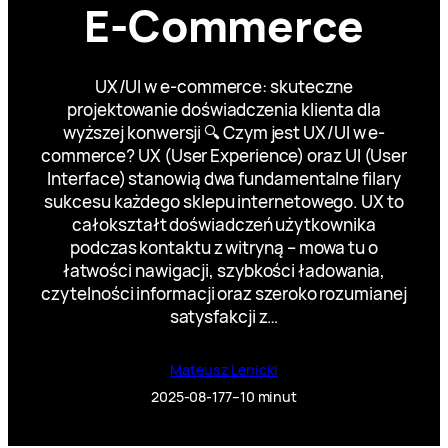
E-Commerce
UX/UI w e-commerce: skuteczne
projektowanie doświadczenia klienta dla
wyższej konwersji 🔍 Czym jest UX/UI w e-
commerce? UX (User Experience) oraz UI (User
Interface) stanowią dwa fundamentalne filary
sukcesu każdego sklepu internetowego. UX to
całokształt doświadczeń użytkownika
podczas kontaktu z witryną – mowa tu o
łatwości nawigacji, szybkości ładowania,
czytelności informacji oraz szeroko rozumianej
satysfakcji z…
Mateusz Lenicki
2025-08-17
7–10 minut