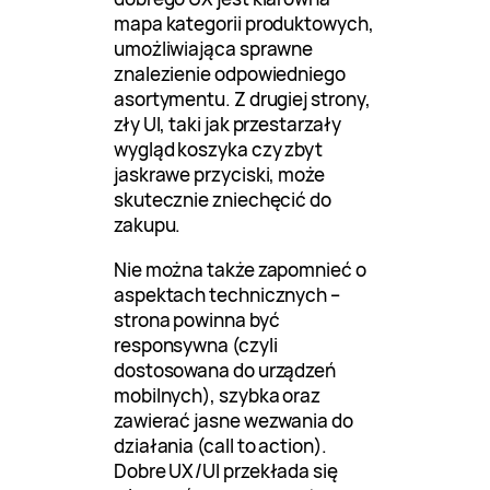
mapa kategorii produktowych,
umożliwiająca sprawne
znalezienie odpowiedniego
asortymentu. Z drugiej strony,
zły UI, taki jak przestarzały
wygląd koszyka czy zbyt
jaskrawe przyciski, może
skutecznie zniechęcić do
zakupu.
Nie można także zapomnieć o
aspektach technicznych –
strona powinna być
responsywna (czyli
dostosowana do urządzeń
mobilnych), szybka oraz
zawierać jasne wezwania do
działania (call to action).
Dobre UX/UI przekłada się