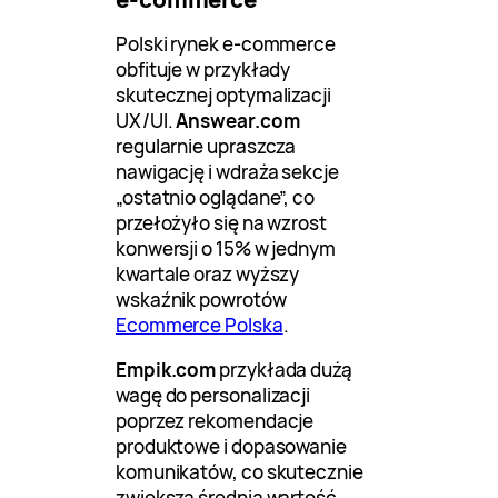
Polski rynek e-commerce
obfituje w przykłady
skutecznej optymalizacji
UX/UI.
Answear.com
regularnie upraszcza
nawigację i wdraża sekcje
„ostatnio oglądane”, co
przełożyło się na wzrost
konwersji o 15% w jednym
kwartale oraz wyższy
wskaźnik powrotów
Ecommerce Polska
.
Empik.com
przykłada dużą
wagę do personalizacji
poprzez rekomendacje
produktowe i dopasowanie
komunikatów, co skutecznie
zwiększa średnią wartość