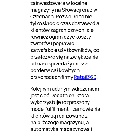
zainwestowała w lokalne
magazyny na Słowacji oraz w
Czechach. Pozwoliło to nie
tylko skrócić czas dostawy dla
klientów zagranicznych, ale
również ograniczyć koszty
zwrotów i poprawić
satysfakcję użytkowników, co
przełożyło się na zwiększenie
udziału sprzedaży cross-
border w całkowitych
przychodach firmy
Retail360
.
Kolejnym udanym wdrożeniem
jest sieć Decathlon, która
wykorzystuje rozproszony
model fulfillment – zamówienia
klientów są realizowane z
najbliższego magazynu, a
automatyka magazynowa i