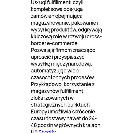
Usługi fulfillment, czyli
kompleksowa obsługa
zamówień obejmująca
magazynowanie, pakowanie i
wysyłkę produktów, odgrywają
kluczową rolę w rozwoju cross-
border e-commerce.
Pozwalają firmom znacząco
uprościć i przyspieszyć
wysyłkę międzynarodową,
automatyzując wiele
czasochłonnych procesów.
Przykładowo, korzystanie z
magazynów fulfillment
zlokalizowanych w
strategicznych punktach
Europy umożliwia skrócenie
czasu dostawy nawet do 24-
48 godzin w głównych krajach
UE
Shopify
.