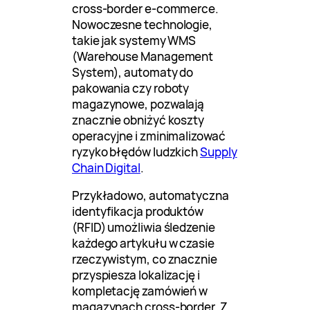
cross-border e-commerce.
Nowoczesne technologie,
takie jak systemy WMS
(Warehouse Management
System), automaty do
pakowania czy roboty
magazynowe, pozwalają
znacznie obniżyć koszty
operacyjne i zminimalizować
ryzyko błędów ludzkich
Supply
Chain Digital
.
Przykładowo, automatyczna
identyfikacja produktów
(RFID) umożliwia śledzenie
każdego artykułu w czasie
rzeczywistym, co znacznie
przyspiesza lokalizację i
kompletację zamówień w
magazynach cross-border. Z