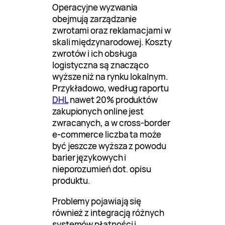
Operacyjne wyzwania
obejmują zarządzanie
zwrotami oraz reklamacjami w
skali międzynarodowej. Koszty
zwrotów i ich obsługa
logistyczna są znacząco
wyższe niż na rynku lokalnym.
Przykładowo, według raportu
DHL
nawet 20% produktów
zakupionych online jest
zwracanych, a w cross-border
e-commerce liczba ta może
być jeszcze wyższa z powodu
barier językowych i
nieporozumień dot. opisu
produktu.
Problemy pojawiają się
również z integracją różnych
systemów płatności i