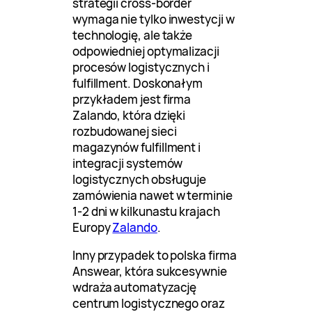
strategii cross-border
wymaga nie tylko inwestycji w
technologię, ale także
odpowiedniej optymalizacji
procesów logistycznych i
fulfillment. Doskonałym
przykładem jest firma
Zalando, która dzięki
rozbudowanej sieci
magazynów fulfillment i
integracji systemów
logistycznych obsługuje
zamówienia nawet w terminie
1-2 dni w kilkunastu krajach
Europy
Zalando
.
Inny przypadek to polska firma
Answear, która sukcesywnie
wdraża automatyzację
centrum logistycznego oraz