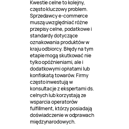
Kwestie celne to kolejny,
często kluczowy problem.
Sprzedawcy e-commerce
muszą uwzględniać różne
przepisy celne, podatkowe i
standardy dotyczące
oznakowania produktów w
kraju odbiorcy. Błędy na tym
etapie mogą skutkować nie
tylko opóźnieniami, ale i
dodatkowymi opłatami lub
konfiskatą towarów. Firmy
często inwestują w
konsultacje z ekspertami ds.
celnych lub korzystają ze
wsparcia operatorów
fulfillment, którzy posiadają
doświadczenie w odprawach
międzynarodowych.