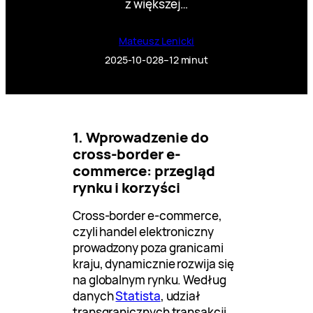
z większej…
Mateusz Lenicki
2025-10-02
8–12 minut
1. Wprowadzenie do
cross-border e-
commerce: przegląd
rynku i korzyści
Cross-border e-commerce,
czyli handel elektroniczny
prowadzony poza granicami
kraju, dynamicznie rozwija się
na globalnym rynku. Według
danych
Statista
, udział
transgranicznych transakcji