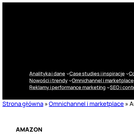
Przejdź
do
treści
Analityka i dane
Case studies i inspiracje
Co
Nowości i trendy
Omnichannel i marketplace
Reklamy i performance marketing
SEO i cont
Strona główna
»
Omnichannel i marketplace
»
A
AMAZON