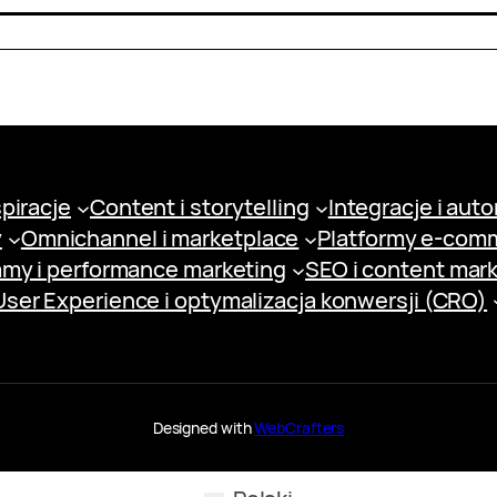
spiracje
Content i storytelling
Integracje i aut
y
Omnichannel i marketplace
Platformy e-com
amy i performance marketing
SEO i content mar
User Experience i optymalizacja konwersji (CRO)
Designed with
WebCrafters