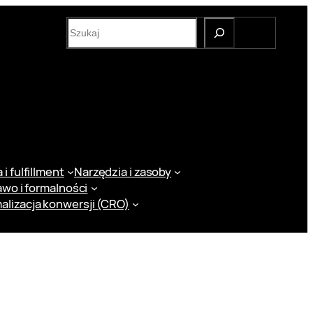
S
e
a
r
c
h
i fulfillment
Narzędzia i zasoby
awo i formalności
alizacja konwersji (CRO)