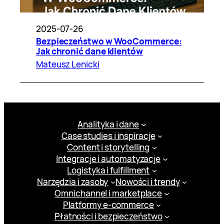
2025-07-26
Bezpieczeństwo w WooCommerce:
Jak chronić dane klientów
Mateusz Lenicki
Analityka i dane
Case studies i inspiracje
Content i storytelling
Integracje i automatyzacje
Logistyka i fulfillment
Narzędzia i zasoby
Nowości i trendy
Omnichannel i marketplace
Platformy e-commerce
Płatności i bezpieczeństwo