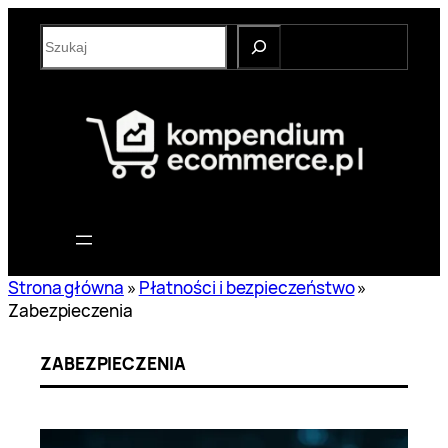
Przejdź
S
do
e
treści
a
r
c
h
Strona główna
»
Płatności i bezpieczeństwo
»
Zabezpieczenia
ZABEZPIECZENIA