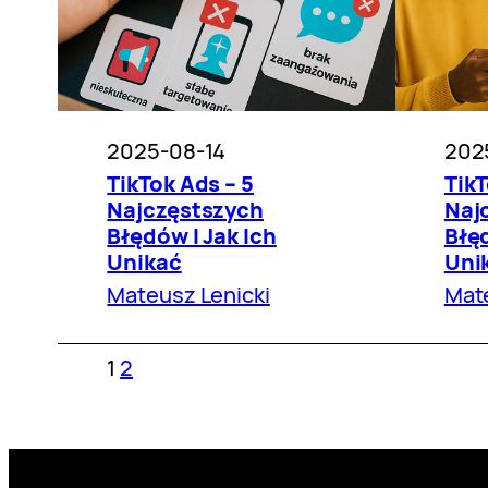
2025-08-14
202
TikTok Ads – 5
TikT
Najczęstszych
Naj
Błędów I Jak Ich
Błęd
Unikać
Uni
Mateusz Lenicki
Mate
1
2