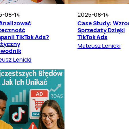
5-08-14
2025-08-14
 Analizować
Case Study: Wzro
teczność
Sprzedaży Dzięki
panii TikTok Ads?
TikTok Ads
ktyczny
Mateusz Lenicki
ewodnik
usz Lenicki