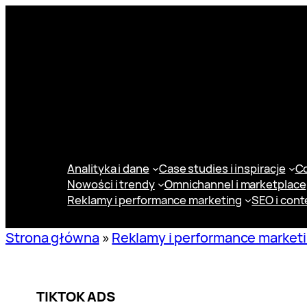
Przejdź
do
treści
Analityka i dane
Case studies i inspiracje
Co
Nowości i trendy
Omnichannel i marketplace
Reklamy i performance marketing
SEO i cont
Strona główna
»
Reklamy i performance market
TIKTOK ADS