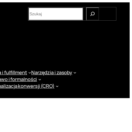
S
e
a
r
c
h
i fulfillment
Narzędzia i zasoby
awo i formalności
alizacja konwersji (CRO)