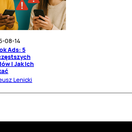
5-08-14
ok Ads: 5
częstszych
ów I Jak Ich
kać
usz Lenicki