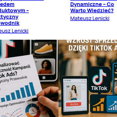
eedem
Dynamiczne – Co
duktowym –
Warto Wiedzieć?
ktyczny
Mateusz Lenicki
ewodnik
usz Lenicki