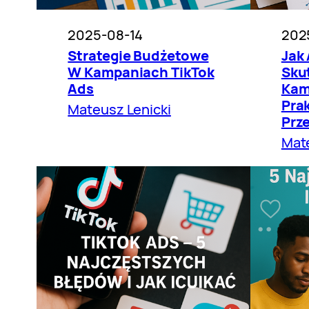
2025-08-14
202
Strategie Budżetowe
Jak
W Kampaniach TikTok
Sku
Ads
Kam
Pra
Mateusz Lenicki
Prz
Mate