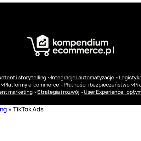
ntent i storytelling
Integracje i automatyzacje
Logistyka 
Platformy e-commerce
Płatności i bezpieczeństwo
Pr
ent marketing
Strategia i rozwój
User Experience i optym
ing
»
TikTok Ads