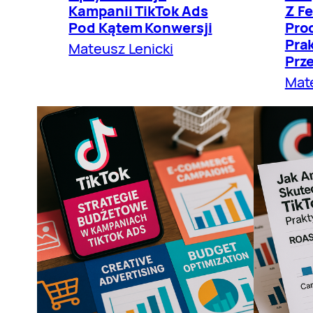
Kampanii TikTok Ads
Z F
Pod Kątem Konwersji
Pro
Pra
Mateusz Lenicki
Prz
Mate