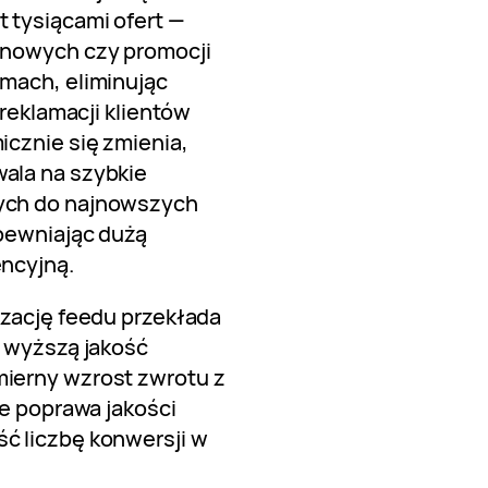
 tysiącami ofert —
ynowych czy promocji
mach, eliminując
 reklamacji klientów
icznie się zmienia,
ala na szybkie
ych do najnowszych
pewniając dużą
ncyjną.
izację feedu przekłada
, wyższą jakość
ierny wzrost zwrotu z
że poprawa jakości
ć liczbę konwersji w