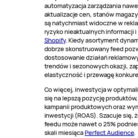
automatyzacja zarządzania nawet
aktualizacje cen, stanów magaz
są natychmiast widoczne w rekla
ryzyko nieaktualnych informacji i
Shopify
. Kiedy asortyment dynam
dobrze skonstruowany feed pozw
dostosowanie działań reklamow
trendów i sezonowych okazji, za
elastyczność i przewagę konkure
Co więcej, inwestycja w optymal
się na lepszą pozycję produktów
kampanii produktowych oraz wym
inwestycji (ROAS). Szacuje się, 
feedu może nawet o 25% podnieś
skali miesiąca
Perfect Audience
.