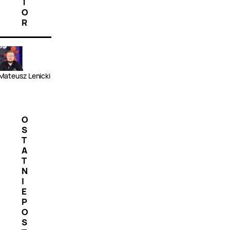
T
O
R
Mateusz Lenicki
O
S
T
A
T
N
I
E
P
O
S