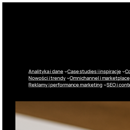
Przejdź
do
treści
Analityka i dane
Case studies i inspiracje
Co
Nowości i trendy
Omnichannel i marketplace
Reklamy i performance marketing
SEO i cont