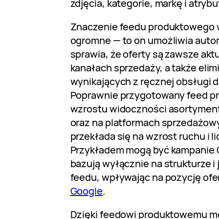
zdjęcia, kategorie, markę i atryb
Znaczenie feedu produktowego 
ogromne — to on umożliwia auto
sprawia, że oferty są zawsze akt
kanałach sprzedaży, a także eli
wynikających z ręcznej obsługi d
Poprawnie przygotowany feed pr
wzrostu widoczności asortymen
oraz na platformach sprzedażow
przekłada się na wzrost ruchu i l
Przykładem mogą być kampanie G
bazują wyłącznie na strukturze i
feedu, wpływając na pozycję ofe
Google
.
Dzięki feedowi produktowemu moż