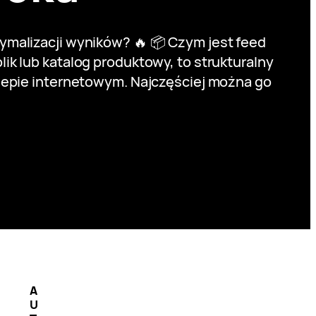
malizacji wyników? 🔥 📦 Czym jest feed
k lub katalog produktowy, to strukturalny
lepie internetowym. Najczęściej można go
A
U