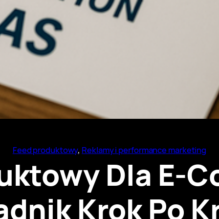
Feed produktowy
, 
Reklamy i performance marketing
uktowy Dla E-
adnik Krok Po K