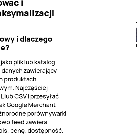
ować i
ksymalizacji
towy i dlaczego
ce?
ako plik lub katalog
r danych zawierający
ch produktach
wym. Najczęściej
 lub CSV i przesyłać
jak Google Merchant
óżnorodne porównywarki
owo feed zawiera
pis, cenę, dostępność,