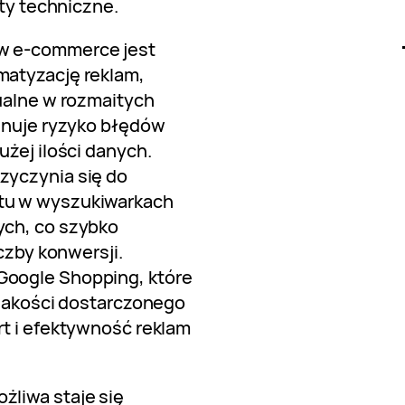
uty techniczne.
w e-commerce jest
matyzację reklam,
ualne w rozmaitych
minuje ryzyko błędów
użej ilości danych.
zyczynia się do
tu w wyszukiwarkach
ych, co szybko
iczby konwersji.
oogle Shopping, które
 jakości dostarczonego
rt i efektywność reklam
liwa staje się