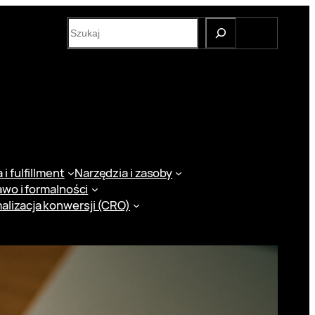
S
e
a
r
c
h
i fulfillment
Narzędzia i zasoby
awo i formalności
alizacja konwersji (CRO)