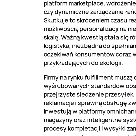
platform marketplace, wdrożenie 
czy dynamiczne zarządzanie ła
Skutkuje to skróceniem czasu rea
możliwością personalizacji na n
skalę. Ważną kwestią stała się
logistyka, niezbędna do spełnia
oczekiwań konsumentów coraz 
przykładających do ekologii.
Firmy na rynku fulfillment musz
wyśrubowanych standardów obsłu
przejrzyste śledzenie przesyłek
reklamacje i sprawną obsługę zw
inwestują w platformy omnichan
magazyny oraz inteligentne sys
procesy kompletacji i wysyłki z