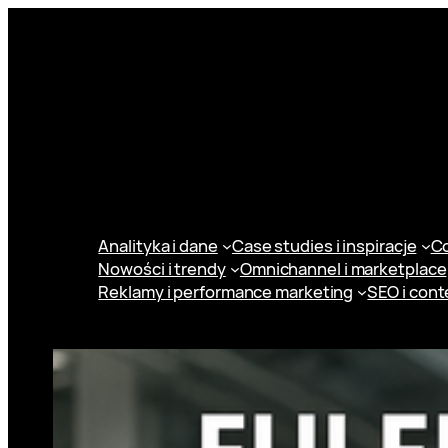
Przejdź
do
treści
Analityka i dane
Case studies i inspiracje
Co
Nowości i trendy
Omnichannel i marketplace
Reklamy i performance marketing
SEO i cont