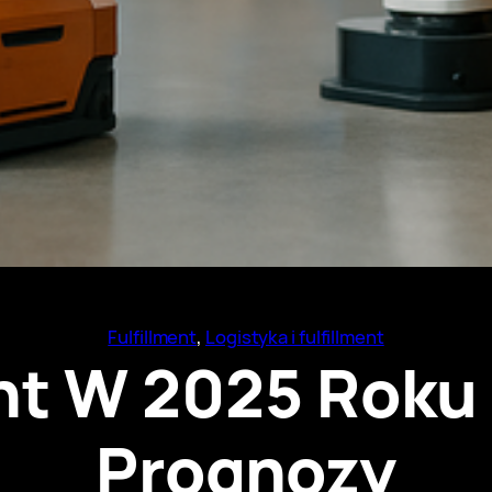
Fulfillment
, 
Logistyka i fulfillment
nt W 2025 Roku 
Prognozy