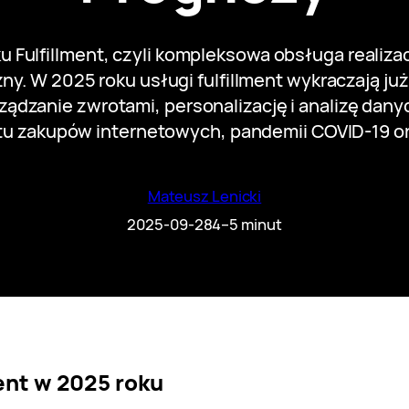
u Fulfillment, czyli kompleksowa obsługa reali
y. W 2025 roku usługi fulfillment wykraczają ju
ządzanie zwrotami, personalizację i analizę da
 zakupów internetowych, pandemii COVID-19 o
Mateusz Lenicki
2025-09-28
4–5 minut
ent w 2025 roku