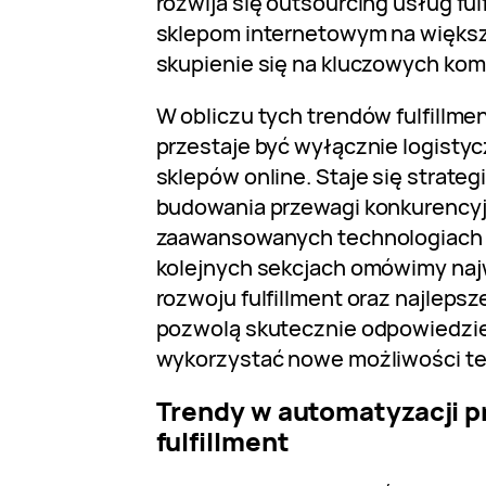
rozwija się outsourcing usług ful
sklepom internetowym na większ
skupienie się na kluczowych ko
W obliczu tych trendów fulfillme
przestaje być wyłącznie logisty
sklepów online. Staje się strat
budowania przewagi konkurencyj
zaawansowanych technologiach i
kolejnych sekcjach omówimy najw
rozwoju fulfillment oraz najlepsze
pozwolą skutecznie odpowiedzie
wykorzystać nowe możliwości te
Trendy w automatyzacji 
fulfillment