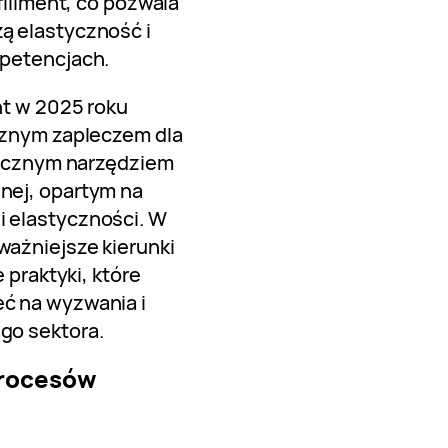
fillment, co pozwala
ą elastyczność i
mpetencjach.
nt w 2025 roku
cznym zapleczem dla
egicznym narzędziem
nej, opartym na
 elastyczności. W
ażniejsze kierunki
 praktyki, które
ć na wyzwania i
go sektora.
procesów