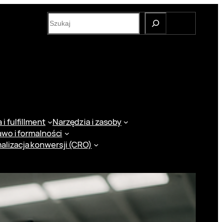
S
e
a
r
c
h
i fulfillment
Narzędzia i zasoby
awo i formalności
alizacja konwersji (CRO)