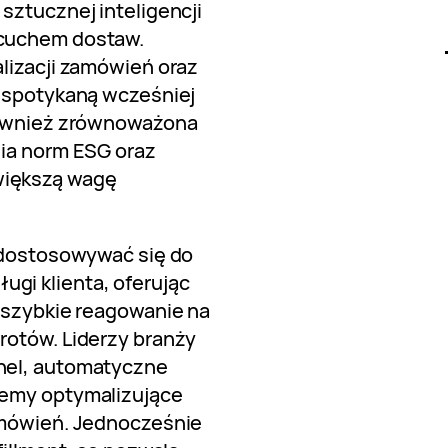
sztucznej inteligencji
ńcuchem dostaw.
lizacji zamówień oraz
iespotykaną wcześniej
 również zrównoważona
nia norm ESG oraz
większą wagę
ą dostosowywać się do
gi klienta, oferując
, szybkie reagowanie na
rotów. Liderzy branży
nel, automatyczne
temy optymalizujące
amówień. Jednocześnie