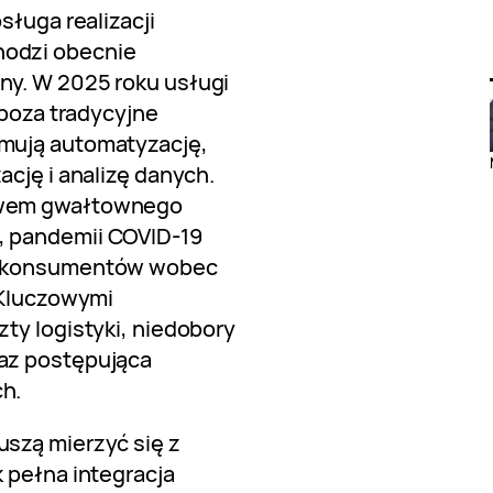
sługa realizacji
odzi obecnie
ny. W 2025 roku usługi
 poza tradycyjne
mują automatyzację,
ację i analizę danych.
ywem gwałtownego
, pandemii COVID-19
ń konsumentów wobec
 Kluczowymi
ty logistyki, niedobory
az postępująca
h.
szą mierzyć się z
 pełna integracja