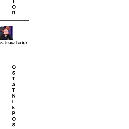
T
O
R
Mateusz Lenicki
O
S
T
A
T
N
I
E
P
O
S