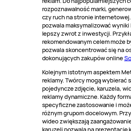
reklam. Do najpopularniejszych c
rozpoznawalność marki, generow
czy ruch na stronie internetowej
pozwala maksymalizować wyniki 
lepszy zwrot z inwestycji. Przy
rekomendowanym celem może być
pozwala skoncentrować się na o
dokonujących zakupów online
So
Kolejnym istotnym aspektem Met
reklamy. Twórcy mogą wybierać sp
pojedyncze zdjęcie, karuzela, wid
reklamy dynamiczne. Każdy form
specyficzne zastosowanie i moż
różnym grupom docelowym. Przy
wideo zwiększają zaangażowanie
karuzeli pozwala na prezentację 