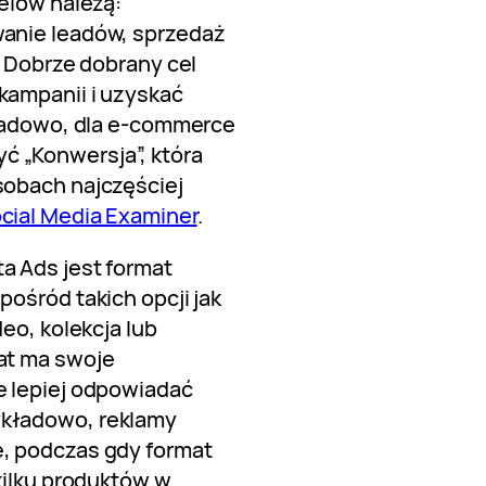
elów należą:
anie leadów, sprzedaż
. Dobrze dobrany cel
kampanii i uzyskać
kładowo, dla e-commerce
 „Konwersja”, która
sobach najczęściej
cial Media Examiner
.
a Ads jest format
ośród takich opcji jak
eo, kolekcja lub
at ma swoje
e lepiej odpowiadać
kładowo, reklamy
, podczas gdy format
kilku produktów w