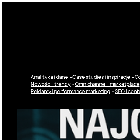
Przejdź
do
treści
Analityka i dane
Case studies i inspiracje
Co
Nowości i trendy
Omnichannel i marketplace
Reklamy i performance marketing
SEO i cont