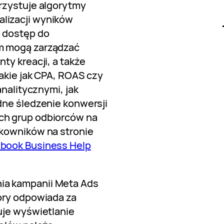
rzystuje algorytmy
lizacji wyników
 dostęp do
m mogą zarządzać
ty kreacji, a także
akie jak CPA, ROAS czy
analitycznymi, jak
dne śledzenie konwersji
ch grup odbiorców na
kowników na stronie
book Business Help
a kampanii Meta Ads
óry odpowiada za
uje wyświetlanie