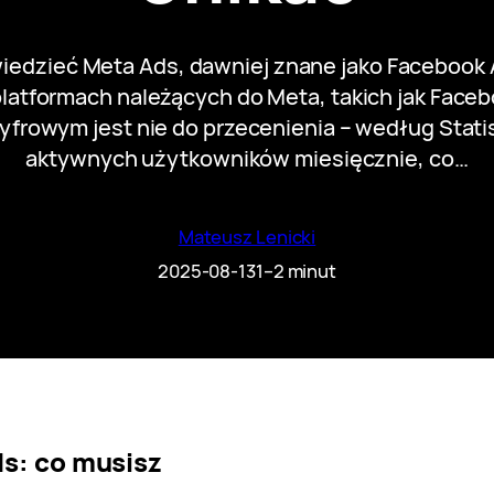
iedzieć Meta Ads, dawniej znane jako Facebook 
atformach należących do Meta, takich jak Faceb
frowym jest nie do przecenienia – według Stati
aktywnych użytkowników miesięcznie, co…
Mateusz Lenicki
2025-08-13
1–2 minut
s: co musisz