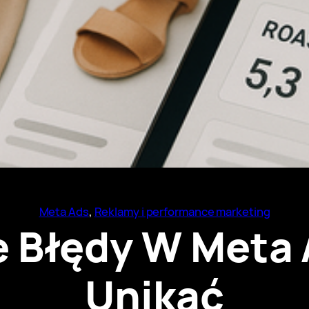
Meta Ads
, 
Reklamy i performance marketing
 Błędy W Meta A
Unikać