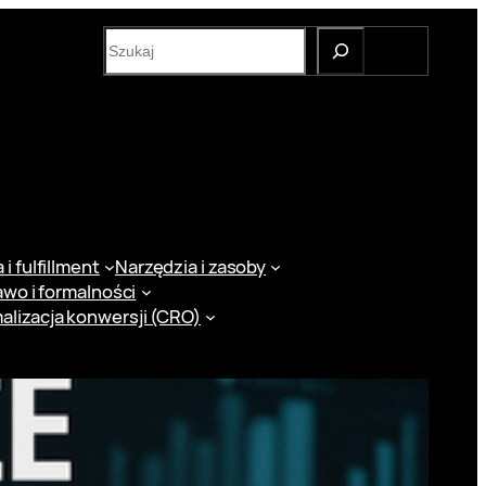
S
e
a
r
c
h
i fulfillment
Narzędzia i zasoby
awo i formalności
alizacja konwersji (CRO)