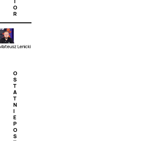
T
O
R
Mateusz Lenicki
O
S
T
A
T
N
I
E
P
O
S