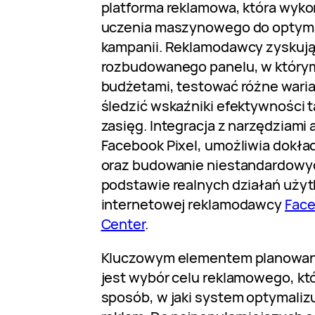
platforma reklamowa, która wyko
uczenia maszynowego do optyma
kampanii. Reklamodawcy zyskują
rozbudowanego panelu, w który
budżetami, testować różne warian
śledzić wskaźniki efektywności t
zasięg. Integracja z narzędziami 
Facebook Pixel, umożliwia dokła
oraz budowanie niestandardowy
podstawie realnych działań użyt
internetowej reklamodawcy
Face
Center
.
Kluczowym elementem planowani
jest wybór celu reklamowego, kt
sposób, w jaki system optymaliz