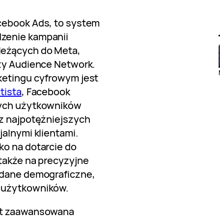
cebook Ads, to system
zenie kampanii
leżących do Meta,
czy Audience Network.
ketingu cyfrowym jest
tista
, Facebook
nych użytkowników
 z najpotężniejszych
jalnymi klientami.
ko na dotarcie do
także na precyzyjne
 dane demograficzne,
 użytkowników.
st zaawansowana