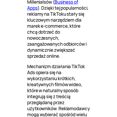
Millenialsów (
Business of
Apps
). Dzięki tej popularności,
reklamy na TikToku stały się
kluczowym narzędziem dla
marek e-commerce, które
chcą dotrzeć do
nowoczesnych,
zaangażowanych odbiorców i
dynamicznie zwiększać
sprzedaż online.
Mechanizm działania TikTok
Ads opiera się na
wykorzystaniu krótkich,
kreatywnych filmów wideo,
które w naturalny sposób
integrują się z treścią
przeglądaną przez
użytkowników. Reklamodawcy
mogą wybierać spośród wielu