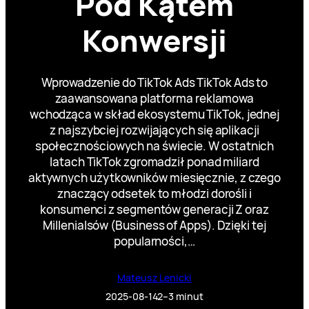
Pod Kątem
Konwersji
Wprowadzenie do TikTok Ads TikTok Ads to
zaawansowana platforma reklamowa
wchodząca w skład ekosystemu TikTok, jednej
z najszybciej rozwijających się aplikacji
społecznościowych na świecie. W ostatnich
latach TikTok zgromadził ponad miliard
aktywnych użytkowników miesięcznie, z czego
znaczący odsetek to młodzi dorośli i
konsumenci z segmentów generacji Z oraz
Millenialsów (Business of Apps). Dzięki tej
popularności,…
Mateusz Lenicki
2025-08-14
2–3 minut