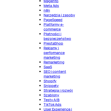
Magento
Meta Ads
n8n
Narzędzia i zasoby
PageSpeed
Platformy e-
commerce
Płatności i
bezpieczeństwo
PrestaShop
Reklamy i
performance
marketing
Remarketing
SaaS
SEO i content
marketing
Shopify
Snippety
Strategia i rozwój
Szablony
Testy A/B
TikTok Ads
User Experience i