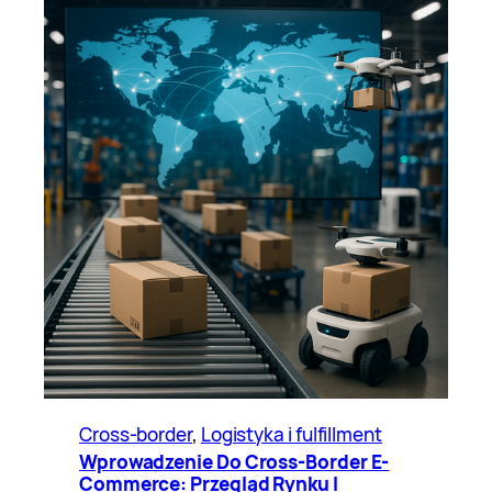
Cross-border
, 
Logistyka i fulfillment
Wprowadzenie Do Cross-Border E-
Commerce: Przegląd Rynku I