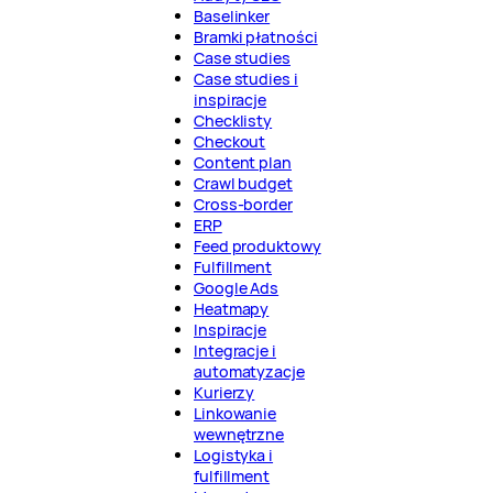
Baselinker
Bramki płatności
Case studies
Case studies i
inspiracje
Checklisty
Checkout
Content plan
Crawl budget
Cross-border
ERP
Feed produktowy
Fulfillment
Google Ads
Heatmapy
Inspiracje
Integracje i
automatyzacje
Kurierzy
Linkowanie
wewnętrzne
Logistyka i
fulfillment