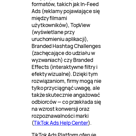
formatów, takich jak In-Feed
Ads (reklamy pojawiające się
między filmami
użytkowników), TopView
(wyświetlane przy
uruchomieniu aplikacji),
Branded Hashtag Challenges
(zachęcające do udziału w
wyzwaniach) czy Branded
Effects (interaktywne filtry i
efekty wizualne). Dzięki tym
rozwiązaniom, firmy mogą nie
tylko przyciągnąć uwagę, ale
także skutecznie angażować
odbiorców — co przekłada się
na wzrost konwersji oraz
rozpoznawalności marki
(
TikTok Ads Help Center
).
TikTok Ads Platform oferuje